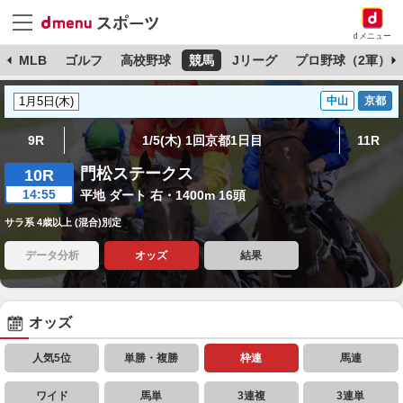
dメニュー
球
MLB
ゴルフ
高校野球
競馬
Jリーグ
プロ野球（2軍）
中山
京都
9R
1/5(木) 1回京都1日目
11R
門松ステークス
10R
14:55
平地 ダート 右・1400m 16頭
サラ系 4歳以上 (混合)別定
データ分析
オッズ
結果
オッズ
人気5位
単勝・複勝
枠連
馬連
ワイド
馬単
3連複
3連単