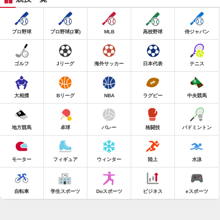
プロ野球
プロ野球(2軍)
MLB
高校野球
侍ジャパン
ゴルフ
Jリーグ
海外サッカー
日本代表
テニス
大相撲
Bリーグ
NBA
ラグビー
中央競馬
地方競馬
卓球
バレー
格闘技
バドミントン
モーター
フィギュア
ウィンター
陸上
水泳
自転車
学生スポーツ
Doスポーツ
ビジネス
eスポーツ