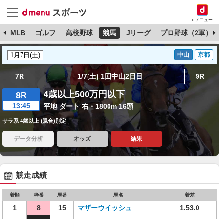
dメニュー
球
MLB
ゴルフ
高校野球
競馬
Jリーグ
プロ野球（2軍）
中山
京都
7R
1/7(土) 1回中山2日目
9R
4歳以上500万円以下
8R
13:45
平地 ダート 右・1800m 16頭
サラ系 4歳以上 (混合)別定
データ分析
オッズ
結果
競走成績
着順
枠番
馬番
馬名
着差
1
8
15
マザーウイッシュ
1.53.0