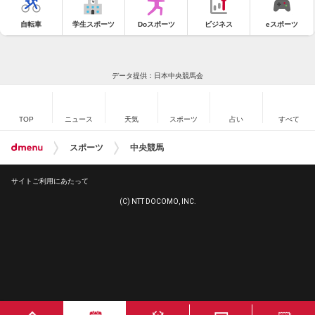
自転車
学生スポーツ
Doスポーツ
ビジネス
eスポーツ
データ提供：日本中央競馬会
TOP
ニュース
天気
スポーツ
占い
すべて
スポーツ
中央競馬
サイトご利用にあたって
(C) NTT DOCOMO, INC.