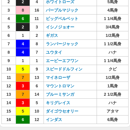
2
2
4
ホワイトローズ
5馬身
3
8
16
パープルマジック
4馬身
4
6
11
ビッグベルベット
1 1/4馬身
5
2
3
イシノジョオー
3/4馬身
6
1
2
ギガス
1/2馬身
7
4
8
ランバージャック
1 1/2馬身
8
4
7
ユウタイ
ハナ
9
1
1
エーピーエフワン
1 1/4馬身
10
5
9
スピードドルフィン
クビ
11
7
13
マイネローザ
1/2馬身
12
3
6
マウントロマン
1馬身
13
7
14
ブルーミサンガ
2 1/2馬身
14
3
5
キリグレイス
ハナ
15
5
10
ダイゴウセオリー
アタマ
16
6
12
インダス
6馬身