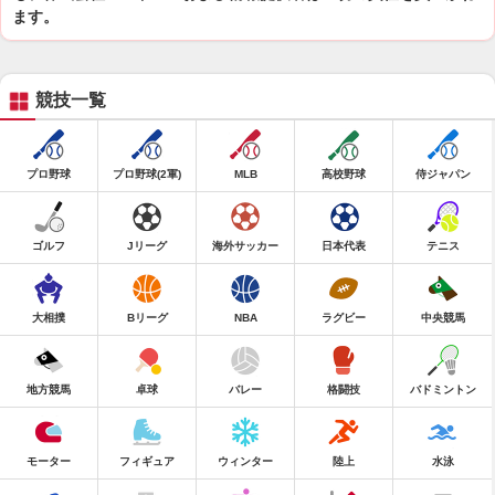
ます。
競技一覧
プロ野球
プロ野球(2軍)
MLB
高校野球
侍ジャパン
ゴルフ
Jリーグ
海外サッカー
日本代表
テニス
大相撲
Bリーグ
NBA
ラグビー
中央競馬
地方競馬
卓球
バレー
格闘技
バドミントン
モーター
フィギュア
ウィンター
陸上
水泳