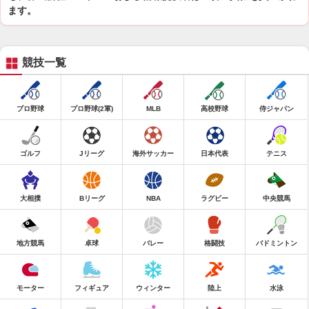
ます。
競技一覧
プロ野球
プロ野球(2軍)
MLB
高校野球
侍ジャパン
ゴルフ
Jリーグ
海外サッカー
日本代表
テニス
大相撲
Bリーグ
NBA
ラグビー
中央競馬
地方競馬
卓球
バレー
格闘技
バドミントン
モーター
フィギュア
ウィンター
陸上
水泳