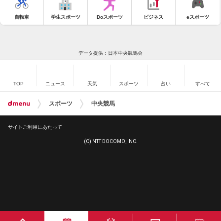
自転車
学生スポーツ
Doスポーツ
ビジネス
eスポーツ
データ提供：日本中央競馬会
TOP
ニュース
天気
スポーツ
占い
すべて
スポーツ
中央競馬
サイトご利用にあたって
(C) NTT DOCOMO, INC.