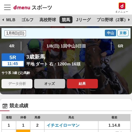
dメニュー
球
MLB
ゴルフ
高校野球
競馬
Jリーグ
プロ野球（2軍）
中山
京都
4R
1/8(日) 1回中山3日目
6R
3歳新馬
5R
11:45
平地 ダート 右・1200m 16頭
サラ系 3歳 (父)馬齢
データ分析
オッズ
結果
競走成績
着順
枠番
馬番
馬名
着差
1
1
2
イチエイローマン
1.14.8