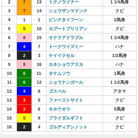
2
7
13
トクノウイナー
1 1/4馬身
3
7
14
シュウザンマドンナ
クビ
4
1
1
ピンクタイフーン
2馬身
5
5
10
カプートブリリアン
クビ
6
8
15
サクラアドラブル
1 1/4馬身
7
4
7
トークウイズミー
ハナ
8
2
3
ケイイクセル
1/2馬身
9
8
16
カネショウアスカ
ハナ
10
6
11
タケムソウ
1馬身
11
6
12
ショウナンガール
1 1/2馬身
12
4
8
ゴスペル
アタマ
13
3
5
ファーストサイト
クビ
14
3
6
キホウオウ
5馬身
15
5
9
ブライダルギフト
クビ
16
2
4
ゴルディアンノット
クビ