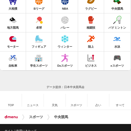
大相撲
Bリーグ
NBA
ラグビー
中央競馬
地方競馬
卓球
バレー
格闘技
バドミントン
モーター
フィギュア
ウィンター
陸上
水泳
自転車
学生スポーツ
Doスポーツ
ビジネス
eスポーツ
データ提供：日本中央競馬会
TOP
ニュース
天気
スポーツ
占い
すべて
スポーツ
中央競馬
サイトご利用にあたって