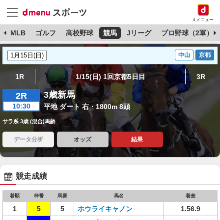
dメニュー
球
MLB
ゴルフ
高校野球
競馬
Jリーグ
プロ野球（2軍）
中山
京都
1R
1/15(日) 1回京都5日目
3R
3歳新馬
2R
10:30
平地 ダート 右・1800m 8頭
サラ系 3歳 (混合)馬齢
データ分析
オッズ
結果
競走成績
着順
枠番
馬番
馬名
着差
1
5
5
ホウライキャノン
1.56.9