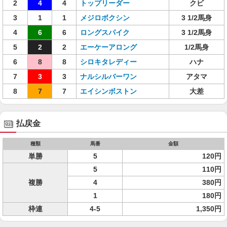
2
4
4
トップリーダー
クビ
3
1
1
メジロボクシン
3 1/2馬身
4
6
6
ロングスパイク
3 1/2馬身
5
2
2
エーケーアロング
1/2馬身
6
8
8
シロキタレディー
ハナ
7
3
3
ナルシルバーワン
アタマ
8
7
7
エイシンボストン
大差
払戻金
種類
馬番
金額
単勝
5
120円
5
110円
複勝
4
380円
1
180円
枠連
4-5
1,350円