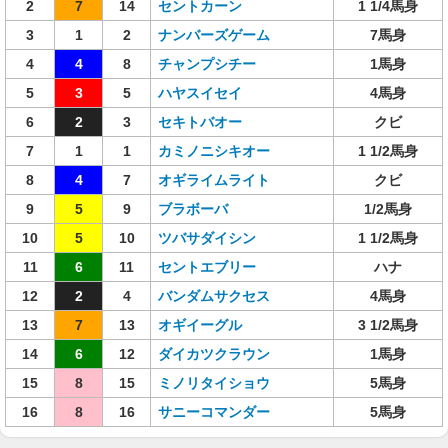
2
7
14
セントカーン
1 1/4馬身
3
1
2
ナンバーズゲーム
7馬身
4
4
8
チャンプシチー
1馬身
5
3
5
ハヤスイセイ
4馬身
6
2
3
セキトバオー
クビ
7
1
1
カミノニシキオー
1 1/2馬身
8
4
7
オギライムライト
クビ
9
5
9
ブラボーバ
1/2馬身
10
5
10
ツバサダイシン
1 1/2馬身
11
6
11
セントエブリー
ハナ
12
2
4
バンダムサクセス
4馬身
13
7
13
オギイーグル
3 1/2馬身
14
6
12
ダイカツクラウン
1馬身
15
8
15
ミノリタイショウ
5馬身
16
8
16
サニーコマンダー
5馬身