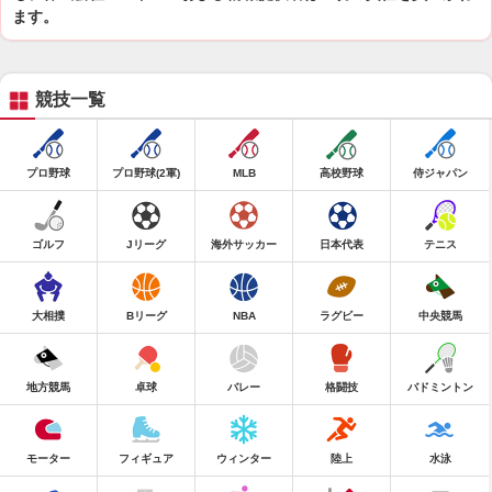
ます。
競技一覧
プロ野球
プロ野球(2軍)
MLB
高校野球
侍ジャパン
ゴルフ
Jリーグ
海外サッカー
日本代表
テニス
大相撲
Bリーグ
NBA
ラグビー
中央競馬
地方競馬
卓球
バレー
格闘技
バドミントン
モーター
フィギュア
ウィンター
陸上
水泳