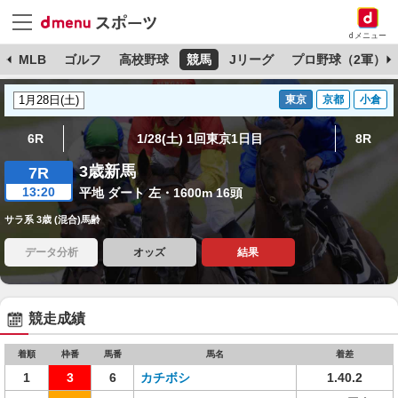
dメニュー
球
MLB
ゴルフ
高校野球
競馬
Jリーグ
プロ野球（2軍）
東京
京都
小倉
6R
1/28(土) 1回東京1日目
8R
3歳新馬
7R
13:20
平地 ダート 左・1600m 16頭
サラ系 3歳 (混合)馬齢
データ分析
オッズ
結果
競走成績
着順
枠番
馬番
馬名
着差
1
3
6
カチボシ
1.40.2