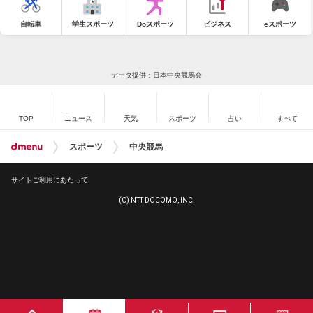
自転車
学生スポーツ
Doスポーツ
ビジネス
eスポーツ
データ提供：日本中央競馬会
TOP
ニュース
天気
スポーツ
占い
すべて
スポーツ
中央競馬
サイトご利用にあたって
(C) NTT DOCOMO, INC.