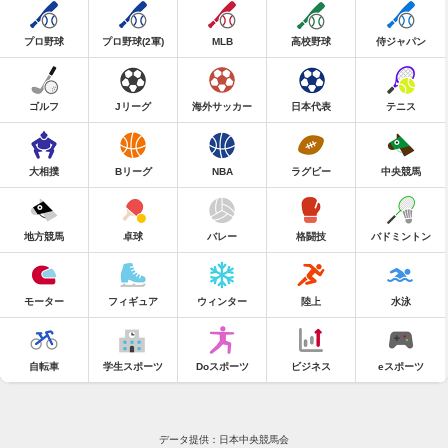
プロ野球
プロ野球(2軍)
MLB
高校野球
侍ジャパン
ゴルフ
Jリーグ
海外サッカー
日本代表
テニス
大相撲
Bリーグ
NBA
ラグビー
中央競馬
地方競馬
卓球
バレー
格闘技
バドミントン
モーター
フィギュア
ウィンター
陸上
水泳
自転車
学生スポーツ
Doスポーツ
ビジネス
eスポーツ
データ提供：日本中央競馬会