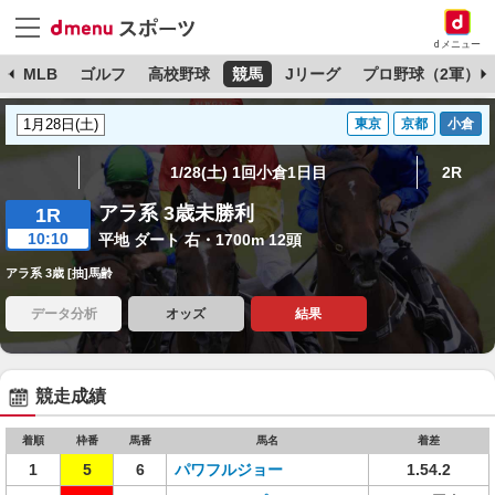
dメニュー
球
MLB
ゴルフ
高校野球
競馬
Jリーグ
プロ野球（2軍）
東京
京都
小倉
1/28(土) 1回小倉1日目
2R
アラ系 3歳未勝利
1R
10:10
平地 ダート 右・1700m 12頭
アラ系 3歳 [抽]馬齢
データ分析
オッズ
結果
競走成績
着順
枠番
馬番
馬名
着差
1
5
6
パワフルジョー
1.54.2