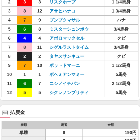
2
3
3
リスクホープ
1 1/4馬身
3
8
12
アサヒハナコ
1 3/4馬身
4
7
9
ブンブクマサル
ハナ
5
6
8
ミスターシュンポウ
3/4馬身
6
4
4
アポロマックセル
クビ
7
8
11
シゲルラストタイム
3/4馬身
8
2
2
タヤスサンキュー
クビ
9
7
10
ポットドマーニ
1 1/2馬身
10
1
1
ボヘミアンマミー
5馬身
11
6
7
ニシノイチバン
2 1/2馬身
12
5
5
シクレノンプリティ
5馬身
払戻金
種類
馬番
金額
単勝
6
190円