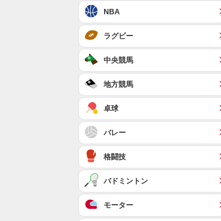
NBA
ラグビー
中央競馬
地方競馬
卓球
バレー
格闘技
バドミントン
モーター