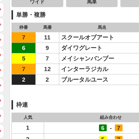
ワイド
馬単
単勝・複勝
枠番
馬番
馬名
7
11
スクールオブアート
6
9
ダイワグレート
5
7
メイシャンバンブー
7
12
インターラジカル
2
2
ブルータルユース
枠連
人気
組み合わせ
1
6
-
7