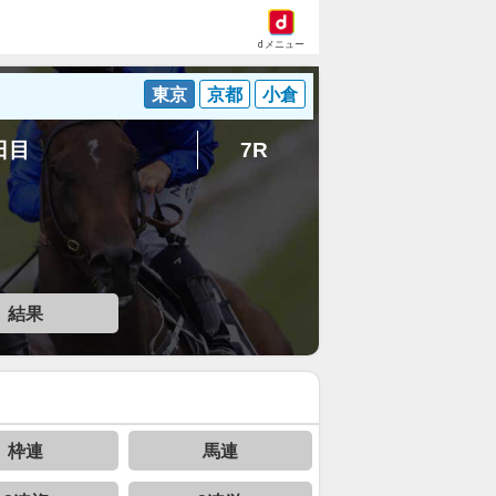
dメニュー
東京
京都
小倉
3日目
7R
結果
枠連
馬連