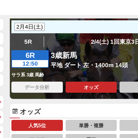
5R
2/4(土) 1回東京
6R
3歳新馬
12:50
平地 ダート 左・1400m 14頭
サラ系 3歳 馬齢
データ分析
オッズ
オッズ
人気5位
単勝・複勝