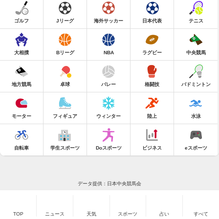
ゴルフ
Jリーグ
海外サッカー
日本代表
テニス
大相撲
Bリーグ
NBA
ラグビー
中央競馬
地方競馬
卓球
バレー
格闘技
バドミントン
モーター
フィギュア
ウィンター
陸上
水泳
自転車
学生スポーツ
Doスポーツ
ビジネス
eスポーツ
データ提供：日本中央競馬会
TOP
ニュース
天気
スポーツ
占い
すべて