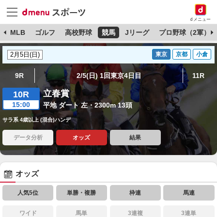
dメニュー
球
MLB
ゴルフ
高校野球
競馬
Jリーグ
プロ野球（2軍）
東京
京都
小倉
9R
2/5(日) 1回東京4日目
11R
立春賞
10R
15:00
平地 ダート 左・2300m 13頭
サラ系 4歳以上 (混合)ハンデ
データ分析
オッズ
結果
オッズ
人気5位
単勝・複勝
枠連
馬連
ワイド
馬単
3連複
3連単