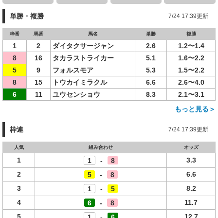
単勝・複勝
7/24 17:39更新
枠番
馬番
馬名
単勝
複勝
1
2
ダイタクサージャン
2.6
1.2〜1.4
8
16
タカラストライカー
5.1
1.6〜2.2
5
9
フォルスモア
5.3
1.5〜2.2
8
15
トウカイミラクル
6.6
2.6〜4.0
6
11
ユウセンショウ
8.3
2.1〜3.1
もっと見る＞
枠連
7/24 17:39更新
人気
組み合わせ
オッズ
1
3.3
1
-
8
2
6.6
5
-
8
3
8.2
1
-
5
4
11.7
6
-
8
5
12.7
1
-
6