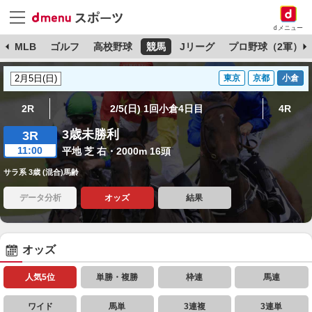
dメニュー
球
MLB
ゴルフ
高校野球
競馬
Jリーグ
プロ野球（2軍）
東京
京都
小倉
2R
2/5(日) 1回小倉4日目
4R
3歳未勝利
3R
11:00
平地 芝 右・2000m 16頭
サラ系 3歳 (混合)馬齢
データ分析
オッズ
結果
オッズ
人気5位
単勝・複勝
枠連
馬連
ワイド
馬単
3連複
3連単