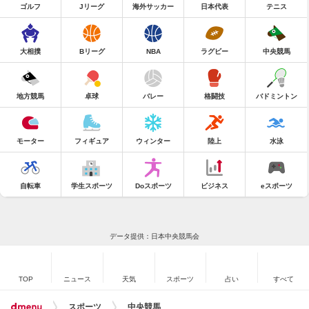
ゴルフ
Jリーグ
海外サッカー
日本代表
テニス
大相撲
Bリーグ
NBA
ラグビー
中央競馬
地方競馬
卓球
バレー
格闘技
バドミントン
モーター
フィギュア
ウィンター
陸上
水泳
自転車
学生スポーツ
Doスポーツ
ビジネス
eスポーツ
データ提供：日本中央競馬会
TOP
ニュース
天気
スポーツ
占い
すべて
スポーツ
中央競馬