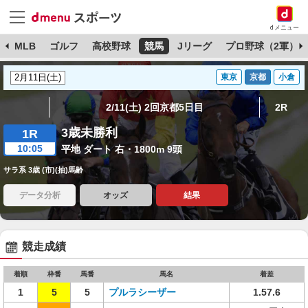
dメニュー
球
MLB
ゴルフ
高校野球
競馬
Jリーグ
プロ野球（2軍）
東京
京都
小倉
2/11(土) 2回京都5日目
2R
3歳未勝利
1R
10:05
平地 ダート 右・1800m 9頭
サラ系 3歳 (市)(抽)馬齢
データ分析
オッズ
結果
競走成績
着順
枠番
馬番
馬名
着差
1
5
5
プルラシーザー
1.57.6