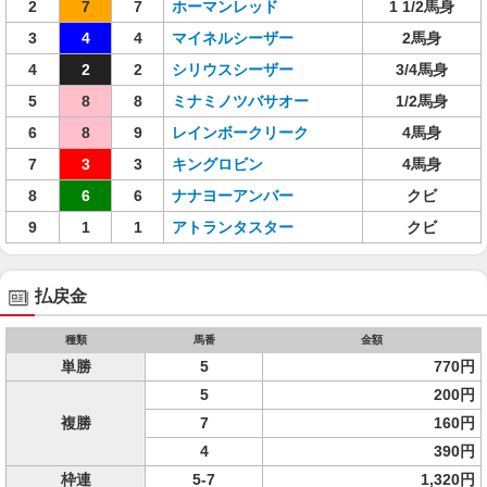
2
7
7
ホーマンレッド
1 1/2馬身
3
4
4
マイネルシーザー
2馬身
4
2
2
シリウスシーザー
3/4馬身
5
8
8
ミナミノツバサオー
1/2馬身
6
8
9
レインボークリーク
4馬身
7
3
3
キングロビン
4馬身
8
6
6
ナナヨーアンバー
クビ
9
1
1
アトランタスター
クビ
払戻金
種類
馬番
金額
単勝
5
770円
5
200円
複勝
7
160円
4
390円
枠連
5-7
1,320円