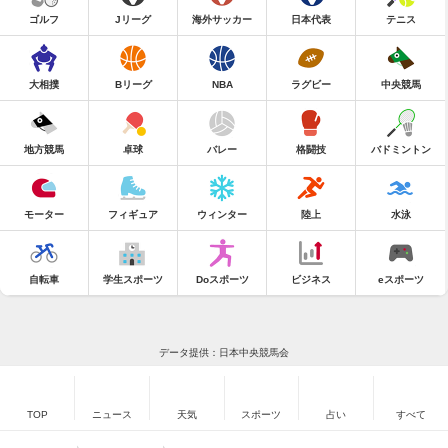
ゴルフ
Jリーグ
海外サッカー
日本代表
テニス
大相撲
Bリーグ
NBA
ラグビー
中央競馬
地方競馬
卓球
バレー
格闘技
バドミントン
モーター
フィギュア
ウィンター
陸上
水泳
自転車
学生スポーツ
Doスポーツ
ビジネス
eスポーツ
データ提供：日本中央競馬会
TOP
ニュース
天気
スポーツ
占い
すべて