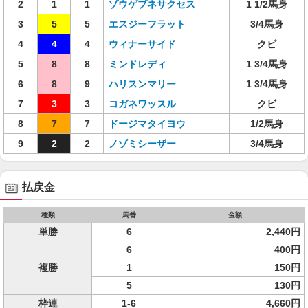
2
1
1
ゾウゲブネサクセス
1 1/2馬身
3
5
5
エスジーフラット
3/4馬身
4
4
4
ウィナーサイド
クビ
5
8
8
ミンドレディ
1 3/4馬身
6
8
9
ハリスンマリー
1 3/4馬身
7
3
3
コガネワッスル
クビ
8
7
7
ドージマタイヨウ
1/2馬身
9
2
2
ノゾミシーザー
3/4馬身
払戻金
種類
馬番
金額
単勝
6
2,440円
6
400円
複勝
1
150円
5
130円
枠連
1-6
4,660円