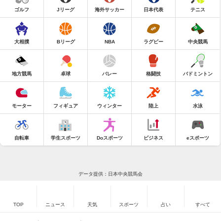
ゴルフ
Jリーグ
海外サッカー
日本代表
テニス
大相撲
Bリーグ
NBA
ラグビー
中央競馬
地方競馬
卓球
バレー
格闘技
バドミントン
モーター
フィギュア
ウィンター
陸上
水泳
自転車
学生スポーツ
Doスポーツ
ビジネス
eスポーツ
データ提供：日本中央競馬会
TOP
ニュース
天気
スポーツ
占い
すべて