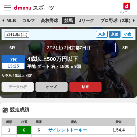
dメニュー
球
MLB
ゴルフ
高校野球
競馬
Jリーグ
プロ野球（2軍）
東京
京都
小倉
6R
2/18(土) 2回京都7日目
8R
4歳以上500万円以下
7R
13:25
平地 ダート 右・1800m 9頭
サラ系 4歳以上 別定
データ分析
オッズ
結果
競走成績
着順
枠番
馬番
馬名
着差
1
6
6
サイレントトーキー
1.54.4