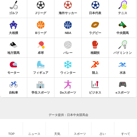
ゴルフ
Jリーグ
海外サッカー
日本代表
テニス
大相撲
Bリーグ
NBA
ラグビー
中央競馬
地方競馬
卓球
バレー
格闘技
バドミントン
モーター
フィギュア
ウィンター
陸上
水泳
自転車
学生スポーツ
Doスポーツ
ビジネス
eスポーツ
データ提供：日本中央競馬会
TOP
ニュース
天気
スポーツ
占い
すべて