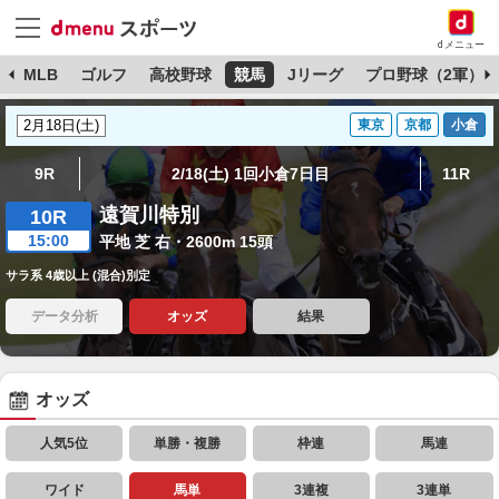
dメニュー
球
MLB
ゴルフ
高校野球
競馬
Jリーグ
プロ野球（2軍）
東京
京都
小倉
9R
2/18(土) 1回小倉7日目
11R
遠賀川特別
10R
15:00
平地 芝 右・2600m 15頭
サラ系 4歳以上 (混合)別定
データ分析
オッズ
結果
オッズ
人気5位
単勝・複勝
枠連
馬連
ワイド
馬単
3連複
3連単