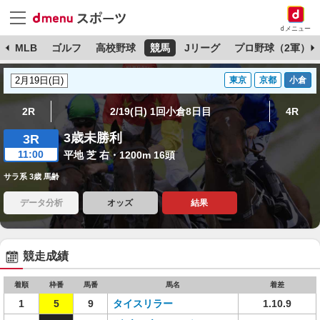
dメニュー
球
MLB
ゴルフ
高校野球
競馬
Jリーグ
プロ野球（2軍）
東京
京都
小倉
2R
2/19(日) 1回小倉8日目
4R
3歳未勝利
3R
11:00
平地 芝 右・1200m 16頭
サラ系 3歳 馬齢
データ分析
オッズ
結果
競走成績
着順
枠番
馬番
馬名
着差
1
5
9
タイスリラー
1.10.9