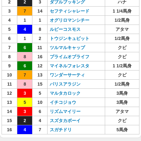
2
2
3
ダブルブッキング
ハナ
3
7
14
セフティシャレード
1 1/4馬身
4
1
1
オグリロマンシチー
1/2馬身
5
4
8
ルビーコスモス
アタマ
6
1
2
トウジンキュピット
1/2馬身
7
6
11
ツルマルキャップ
クビ
8
8
16
プライムオブライフ
クビ
9
6
12
マイネルフォレスタ
1 1/2馬身
10
7
13
ワンダーサーティ
クビ
11
8
15
パリスアラジン
1/2馬身
12
3
5
マルタカロック
3馬身
13
5
10
イチコジョウ
3馬身
14
3
6
リズムマイリー
アタマ
15
2
4
スズタカボーイ
クビ
16
4
7
スガチドリ
5馬身