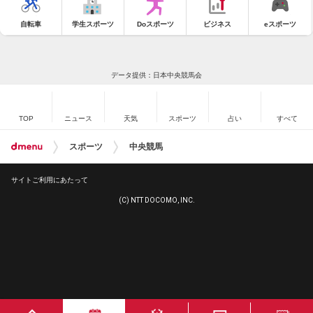
自転車
学生スポーツ
Doスポーツ
ビジネス
eスポーツ
データ提供：日本中央競馬会
TOP
ニュース
天気
スポーツ
占い
すべて
スポーツ
中央競馬
サイトご利用にあたって
(C) NTT DOCOMO, INC.