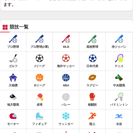
ます。
競技一覧
プロ野球
プロ野球(2軍)
MLB
高校野球
侍ジャパン
ゴルフ
Jリーグ
海外サッカー
日本代表
テニス
大相撲
Bリーグ
NBA
ラグビー
中央競馬
地方競馬
卓球
バレー
格闘技
バドミントン
モーター
フィギュア
ウィンター
陸上
水泳