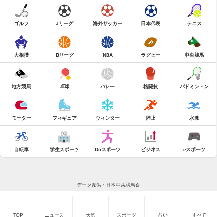
ゴルフ
Jリーグ
海外サッカー
日本代表
テニス
大相撲
Bリーグ
NBA
ラグビー
中央競馬
地方競馬
卓球
バレー
格闘技
バドミントン
モーター
フィギュア
ウィンター
陸上
水泳
自転車
学生スポーツ
Doスポーツ
ビジネス
eスポーツ
データ提供：日本中央競馬会
TOP
ニュース
天気
スポーツ
占い
すべて