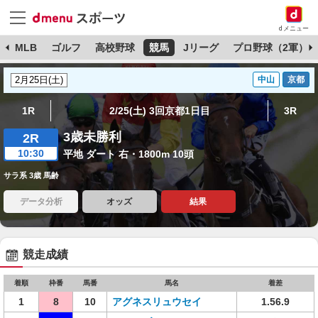
dメニュー
球
MLB
ゴルフ
高校野球
競馬
Jリーグ
プロ野球（2軍）
中山
京都
1R
2/25(土) 3回京都1日目
3R
3歳未勝利
2R
10:30
平地 ダート 右・1800m 10頭
サラ系 3歳 馬齢
データ分析
オッズ
結果
競走成績
着順
枠番
馬番
馬名
着差
1
8
10
アグネスリュウセイ
1.56.9