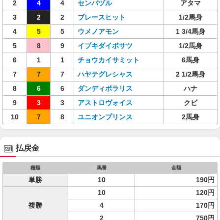
2
4
4
センバヅル
アタマ
3
2
2
ブレースヒット
1/2馬身
4
5
5
ウメノアモン
1 3/4馬身
5
8
9
イブキダイボサツ
1/2馬身
6
1
1
チョウカイサミット
6馬身
7
7
7
ハヤテグレシャス
2 1/2馬身
8
6
6
ダンディポラリス
ハナ
9
3
3
アストロヴォイス
クビ
10
7
8
ユニオンプリンス
2馬身
払戻金
種類
馬番
金額
単勝
10
190円
10
120円
複勝
4
170円
2
750円