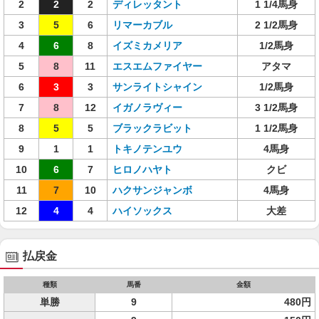
2
2
2
ディレッタント
1 1/4馬身
3
5
6
リマーカブル
2 1/2馬身
4
6
8
イズミカメリア
1/2馬身
5
8
11
エスエムファイヤー
アタマ
6
3
3
サンライトシャイン
1/2馬身
7
8
12
イガノラヴィー
3 1/2馬身
8
5
5
ブラックラビット
1 1/2馬身
9
1
1
トキノテンユウ
4馬身
10
6
7
ヒロノハヤト
クビ
11
7
10
ハクサンジャンボ
4馬身
12
4
4
ハイソックス
大差
払戻金
種類
馬番
金額
単勝
9
480円