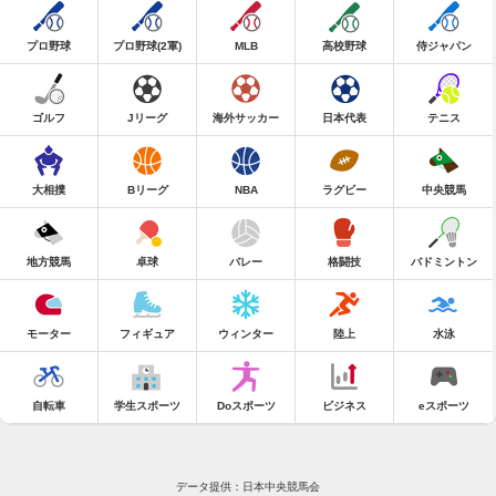
プロ野球
プロ野球(2軍)
MLB
高校野球
侍ジャパン
ゴルフ
Jリーグ
海外サッカー
日本代表
テニス
大相撲
Bリーグ
NBA
ラグビー
中央競馬
地方競馬
卓球
バレー
格闘技
バドミントン
モーター
フィギュア
ウィンター
陸上
水泳
自転車
学生スポーツ
Doスポーツ
ビジネス
eスポーツ
データ提供：日本中央競馬会