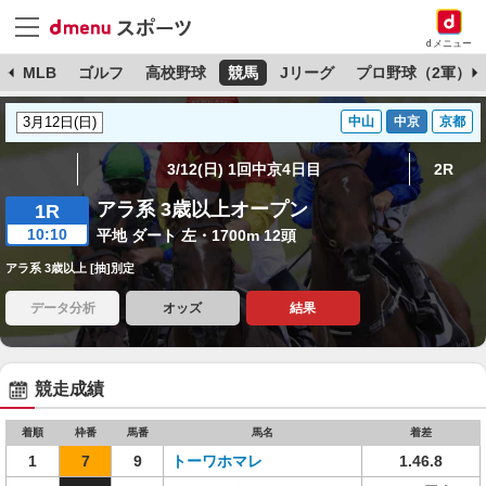
dメニュー
球
MLB
ゴルフ
高校野球
競馬
Jリーグ
プロ野球（2軍）
中山
中京
京都
3/12(日) 1回中京4日目
2R
アラ系 3歳以上オープン
1R
10:10
平地 ダート 左・1700m 12頭
アラ系 3歳以上 [抽]別定
データ分析
オッズ
結果
競走成績
着順
枠番
馬番
馬名
着差
1
7
9
トーワホマレ
1.46.8