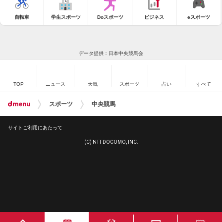
自転車
学生スポーツ
Doスポーツ
ビジネス
eスポーツ
データ提供：日本中央競馬会
TOP
ニュース
天気
スポーツ
占い
すべて
スポーツ
中央競馬
サイトご利用にあたって
(C) NTT DOCOMO, INC.