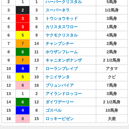
2
1
1
ハーバークリスタル
5馬身
3
2
3
スーパーネラ
1/2馬身
4
3
5
トウショウキッド
3馬身
5
3
6
カリスタスワロー
1馬身
6
5
9
ヤクモクリスタル
4馬身
7
7
14
チャンプシチー
2馬身
8
6
11
ホウザンフレーム
2馬身
9
7
13
キャニオンボナンザ
2 1/2馬身
10
4
7
ローランブレイブ
アタマ
11
5
10
ケニイサンタ
クビ
12
8
16
ブリュンバイア
7馬身
13
1
2
アイランドロッコー
3馬身
14
6
12
ダイワデーリー
2 1/2馬身
15
4
8
ゴスペル
10馬身
16
8
15
ロッキービゼン
大差