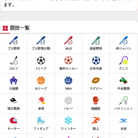
ます。
競技一覧
プロ野球
プロ野球(2軍)
MLB
高校野球
侍ジャパン
ゴルフ
Jリーグ
海外サッカー
日本代表
テニス
大相撲
Bリーグ
NBA
ラグビー
中央競馬
地方競馬
卓球
バレー
格闘技
バドミントン
モーター
フィギュア
ウィンター
陸上
水泳