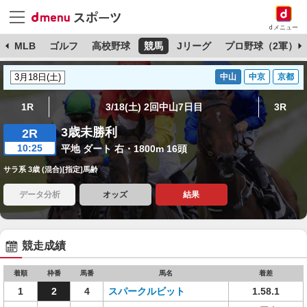
dメニュー
球
MLB
ゴルフ
高校野球
競馬
Jリーグ
プロ野球（2軍）
中山
中京
京都
1R
3/18(土) 2回中山7日目
3R
3歳未勝利
2R
10:25
平地 ダート 右・1800m 16頭
サラ系 3歳 (混合)[指定]馬齢
データ分析
オッズ
結果
競走成績
着順
枠番
馬番
馬名
着差
1
2
4
スパークルビット
1.58.1