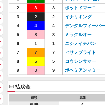
2
3
3
ポットドマーニ
3
2
2
イナリキング
4
4
4
デンタルフィーバー
5
8
8
ミラクルオー
6
1
1
ニシノイチバン
7
7
7
ヒサノブライト
8
5
5
コウシンサマー
9
8
9
ボヘミアンマミー
払戻金
種類
馬番
単勝
6