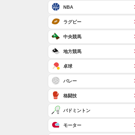
NBA
ラグビー
中央競馬
地方競馬
卓球
バレー
格闘技
バドミントン
モーター