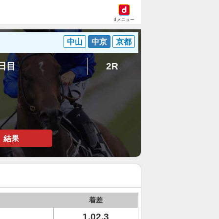
dメニュー
中山
中京
京都
5日目
2R
結果
着差
1.02.3