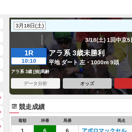
3/18(土) 1回中京
1R
アラ系 3歳未勝利
10:10
平地 ダート 左・1000m 9頭
アラ系 3歳 [抽]馬齢
データ分析
オッズ
競走成績
着順
枠番
馬番
馬名
1
6
6
アポロマックセル