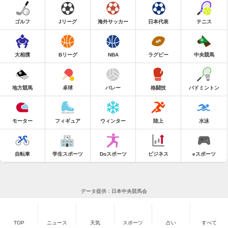
ゴルフ
Jリーグ
海外サッカー
日本代表
テニス
大相撲
Bリーグ
NBA
ラグビー
中央競馬
地方競馬
卓球
バレー
格闘技
バドミントン
モーター
フィギュア
ウィンター
陸上
水泳
自転車
学生スポーツ
Doスポーツ
ビジネス
eスポーツ
データ提供：日本中央競馬会
TOP
ニュース
天気
スポーツ
占い
すべて