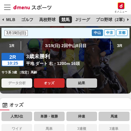
dメニュー
球
MLB
ゴルフ
高校野球
競馬
Jリーグ
プロ野球（2軍）
中山
中京
京都
1R
3/19(日) 2回中山8日目
3R
3歳未勝利
2R
10:25
平地 ダート 右・1200m 16頭
サラ系 3歳 ［指定］馬齢
データ分析
オッズ
結果
オッズ
人気5位
単勝・複勝
枠連
馬連
ワイド
馬単
3連複
3連単