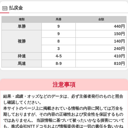
払戻金
種類
馬番
金額
単勝
9
440円
9
150円
複勝
8
140円
3
240円
枠連
4-5
410円
馬連
8-9
810円
注意事項
結果・成績・オッズなどのデータは、必ず主催者発行のものと照合
し確認してください。
本サイトのページ上に掲載されている情報の内容に関しては万全を
期しておりますが、その内容の正確性および安全性を保証するもの
ではありません。 当該情報に基づいて被ったいかなる損害について
も、株式会社NTTドコモおよび情報提供者は一切の責任を負いかね