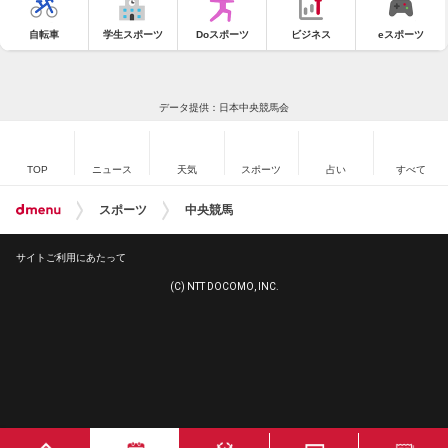
自転車
学生スポーツ
Doスポーツ
ビジネス
eスポーツ
データ提供：日本中央競馬会
TOP
ニュース
天気
スポーツ
占い
すべて
スポーツ
中央競馬
サイトご利用にあたって
(C) NTT DOCOMO, INC.