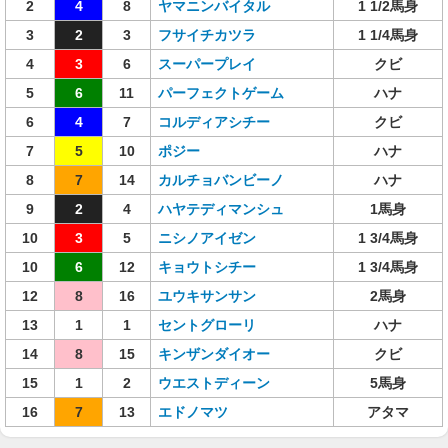
2
4
8
ヤマニンバイタル
1 1/2馬身
3
2
3
フサイチカツラ
1 1/4馬身
4
3
6
スーパープレイ
クビ
5
6
11
パーフェクトゲーム
ハナ
6
4
7
コルディアシチー
クビ
7
5
10
ポジー
ハナ
8
7
14
カルチョバンビーノ
ハナ
9
2
4
ハヤテディマンシュ
1馬身
10
3
5
ニシノアイゼン
1 3/4馬身
10
6
12
キョウトシチー
1 3/4馬身
12
8
16
ユウキサンサン
2馬身
13
1
1
セントグローリ
ハナ
14
8
15
キンザンダイオー
クビ
15
1
2
ウエストディーン
5馬身
16
7
13
エドノマツ
アタマ