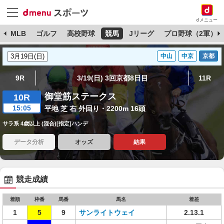
dメニュー
球
MLB
ゴルフ
高校野球
競馬
Jリーグ
プロ野球（2軍）
中山
中京
京都
9R
3/19(日) 3回京都8日目
11R
御堂筋ステークス
10R
15:05
平地 芝 右 外回り・2200m 16頭
サラ系 4歳以上 (混合)[指定]ハンデ
データ分析
オッズ
結果
競走成績
着順
枠番
馬番
馬名
着差
1
5
9
サンライトウェイ
2.13.1