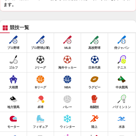
ます。
競技一覧
プロ野球
プロ野球(2軍)
MLB
高校野球
侍ジャパン
ゴルフ
Jリーグ
海外サッカー
日本代表
テニス
大相撲
Bリーグ
NBA
ラグビー
中央競馬
地方競馬
卓球
バレー
格闘技
バドミントン
モーター
フィギュア
ウィンター
陸上
水泳