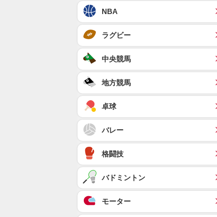
NBA
ラグビー
中央競馬
地方競馬
卓球
バレー
格闘技
バドミントン
モーター