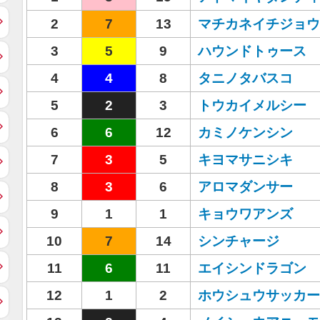
2
7
13
マチカネイチジョウ
3
5
9
ハウンドトゥース
4
4
8
タニノタバスコ
5
2
3
トウカイメルシー
6
6
12
カミノケンシン
7
3
5
キヨマサニシキ
8
3
6
アロマダンサー
9
1
1
キョウワアンズ
10
7
14
シンチャージ
11
6
11
エイシンドラゴン
12
1
2
ホウシュウサッカー