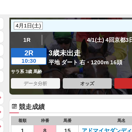
1R
4/1(土) 4回京都
2R
3歳未出走
10:30
平地 ダート 右・1200m 16頭
サラ系 3歳 馬齢
データ分析
オッズ
競走成績
着順
枠番
馬番
馬名
1
8
15
アドマイヤダンディ