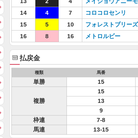
13
2
4
メイショウアニーモ
14
4
7
コロコロセンリ
15
5
10
フォレストブリーズ
16
8
16
メトロルビー
払戻金
種類
馬番
単勝
15
15
複勝
13
9
枠連
7-8
馬連
13-15