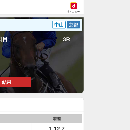
dメニュー
中山
京都
3日目
3R
結果
着差
1.12.7