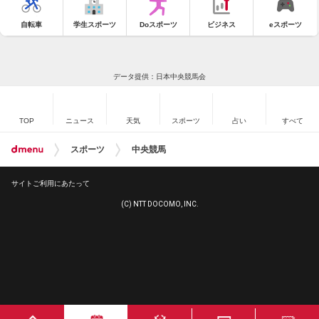
自転車
学生スポーツ
Doスポーツ
ビジネス
eスポーツ
データ提供：日本中央競馬会
TOP
ニュース
天気
スポーツ
占い
すべて
スポーツ
中央競馬
サイトご利用にあたって
(C) NTT DOCOMO, INC.