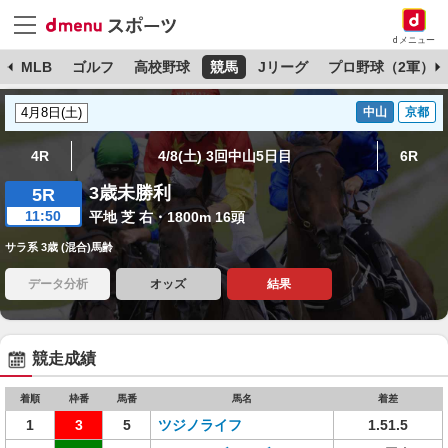
dメニュー
球
MLB
ゴルフ
高校野球
競馬
Jリーグ
プロ野球（2軍）
中山
京都
4R
4/8(土) 3回中山5日目
6R
3歳未勝利
5R
11:50
平地 芝 右・1800m 16頭
サラ系 3歳 (混合)馬齢
データ分析
オッズ
結果
競走成績
着順
枠番
馬番
馬名
着差
1
3
5
ツジノライフ
1.51.5