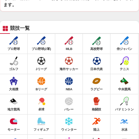
ます。
競技一覧
プロ野球
プロ野球(2軍)
MLB
高校野球
侍ジャパン
ゴルフ
Jリーグ
海外サッカー
日本代表
テニス
大相撲
Bリーグ
NBA
ラグビー
中央競馬
地方競馬
卓球
バレー
格闘技
バドミントン
モーター
フィギュア
ウィンター
陸上
水泳