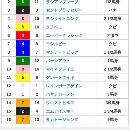
2
6
11
ラシアンブレーブ
1/2馬身
3
2
3
セントブラッセリー
ハナ
4
8
15
ヨシライトニング
2 1/2馬身
5
5
10
クチベニ
クビ
6
3
6
エーピークラシック
アタマ
7
4
8
ヨシルビー
クビ
8
4
7
マンデートピック
1 1/2馬身
9
6
12
バーンアウト
1馬身
10
8
16
マイネソレイユ
2 1/2馬身
11
5
9
グレートタイキ
1馬身
12
1
1
レインボーアゲイン
クビ
13
1
2
ハヤテカーメン
3馬身
14
7
14
ウエストヒルズ
3/4馬身
15
2
4
エムアイスキー
1 3/4馬身
16
7
13
タカトージェンヌ
9馬身