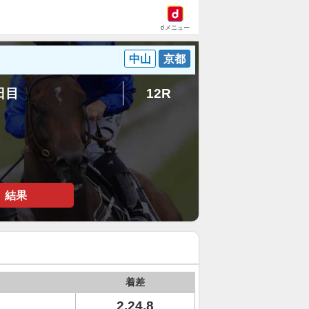
dメニュー
中山
京都
5日目
12R
結果
着差
2.24.8