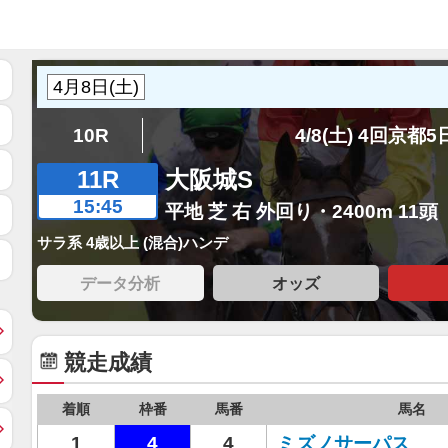
10R
4/8(土) 4回京都
11R
大阪城S
15:45
平地 芝 右 外回り・2400m 11頭
サラ系 4歳以上 (混合)ハンデ
データ分析
オッズ
競走成績
着順
枠番
馬番
馬名
1
4
4
ミズノサーパス