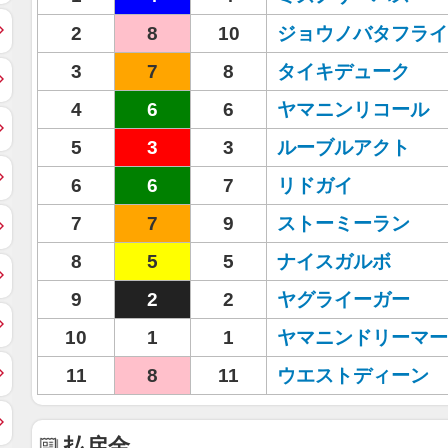
2
8
10
ジョウノバタフライ
3
7
8
タイキデューク
4
6
6
ヤマニンリコール
5
3
3
ルーブルアクト
6
6
7
リドガイ
7
7
9
ストーミーラン
8
5
5
ナイスガルボ
9
2
2
ヤグライーガー
10
1
1
ヤマニンドリーマー
11
8
11
ウエストディーン
払戻金