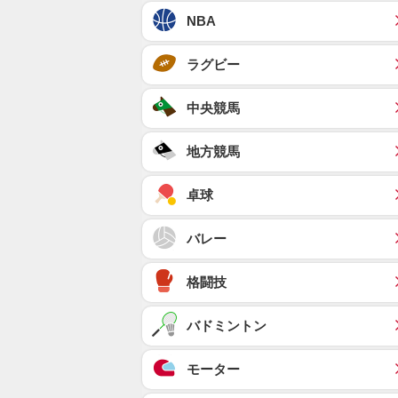
NBA
ラグビー
中央競馬
地方競馬
卓球
バレー
格闘技
バドミントン
モーター