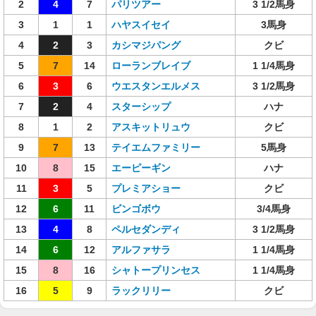
2
4
7
パリツアー
3 1/2馬身
3
1
1
ハヤスイセイ
3馬身
4
2
3
カシマジパング
クビ
5
7
14
ローランブレイブ
1 1/4馬身
6
3
6
ウエスタンエルメス
3 1/2馬身
7
2
4
スターシップ
ハナ
8
1
2
アスキットリュウ
クビ
9
7
13
テイエムファミリー
5馬身
10
8
15
エーピーギン
ハナ
11
3
5
プレミアショー
クビ
12
6
11
ビンゴボウ
3/4馬身
13
4
8
ペルセダンディ
3 1/2馬身
14
6
12
アルファサラ
1 1/4馬身
15
8
16
シャトープリンセス
1 1/4馬身
16
5
9
ラックリリー
クビ