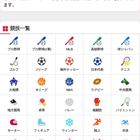
ます。
競技一覧
プロ野球
プロ野球(2軍)
MLB
高校野球
侍ジャパン
ゴルフ
Jリーグ
海外サッカー
日本代表
テニス
大相撲
Bリーグ
NBA
ラグビー
中央競馬
地方競馬
卓球
バレー
格闘技
バドミントン
モーター
フィギュア
ウィンター
陸上
水泳