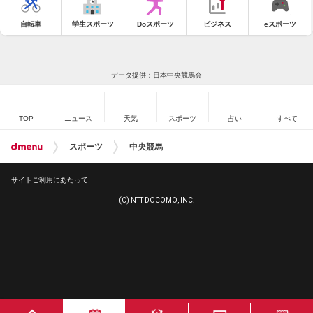
自転車
学生スポーツ
Doスポーツ
ビジネス
eスポーツ
データ提供：日本中央競馬会
TOP
ニュース
天気
スポーツ
占い
すべて
スポーツ
中央競馬
サイトご利用にあたって
(C) NTT DOCOMO, INC.