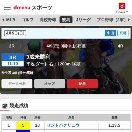
dメニュー
球
MLB
ゴルフ
高校野球
競馬
Jリーグ
プロ野球（2軍）
中山
京都
2R
4/9(日) 3回中山6日目
4R
3歳未勝利
3R
11:10
平地 ダート 右・1200m 16頭
サラ系 3歳 (混合)馬齢
データ分析
オッズ
結果
競走成績
着順
枠番
馬番
馬名
着差
1
5
10
セントハクリュウ
1.13.5