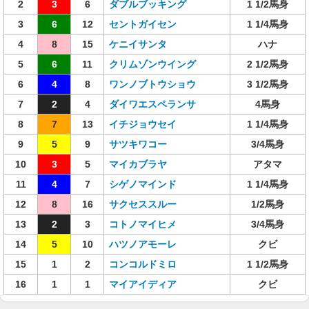
2
3
6
ダブルブッキング
1 1/2馬身
3
6
12
セントガイセン
1 1/4馬身
4
8
15
ケニイサンタ
ハナ
5
6
11
クリムゾンウイング
2 1/2馬身
6
4
8
ワンノブトウショウ
3 1/2馬身
7
2
4
ダイワエスペランサ
4馬身
8
7
13
イチジョウセイ
1 1/4馬身
9
5
9
サツキワコー
3/4馬身
10
3
5
マイカブラヤ
アタマ
11
4
7
シゲノマインド
1 1/4馬身
12
8
16
サクセススルー
1/2馬身
13
2
3
コトノマイヒメ
3/4馬身
14
5
10
ハツノアモーレ
クビ
15
1
2
コンコルドミロ
1 1/2馬身
16
1
1
マイアイディア
クビ