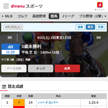
dメニュー
球
MLB
ゴルフ
高校野球
競馬
Jリーグ
プロ野球（2軍）
福島
東京
京都
3R
4/22(土) 2回東京1日目
5R
3歳未勝利
4R
11:20
平地 芝 左・1400m 16頭
サラ系 3歳 ［指定］馬齢
データ分析
オッズ
結果
競走成績
着順
枠番
馬番
馬名
着差
1
7
14
ハードカバー
1.23.4