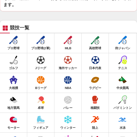
ます。
競技一覧
プロ野球
プロ野球(2軍)
MLB
高校野球
侍ジャパン
ゴルフ
Jリーグ
海外サッカー
日本代表
テニス
大相撲
Bリーグ
NBA
ラグビー
中央競馬
地方競馬
卓球
バレー
格闘技
バドミントン
モーター
フィギュア
ウィンター
陸上
水泳