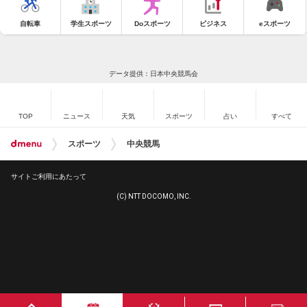
自転車
学生スポーツ
Doスポーツ
ビジネス
eスポーツ
データ提供：日本中央競馬会
TOP
ニュース
天気
スポーツ
占い
すべて
スポーツ
中央競馬
サイトご利用にあたって
(C) NTT DOCOMO, INC.