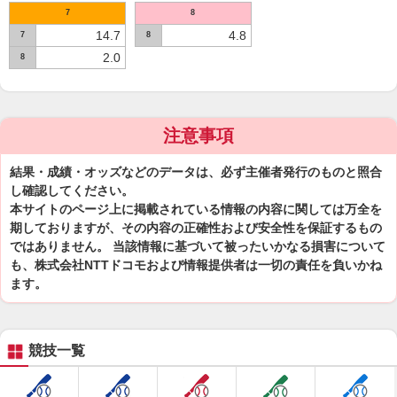
7
8
14.7
4.8
7
8
2.0
8
注意事項
結果・成績・オッズなどのデータは、必ず主催者発行のものと照合
し確認してください。
本サイトのページ上に掲載されている情報の内容に関しては万全を
期しておりますが、その内容の正確性および安全性を保証するもの
ではありません。 当該情報に基づいて被ったいかなる損害について
も、株式会社NTTドコモおよび情報提供者は一切の責任を負いかね
ます。
競技一覧