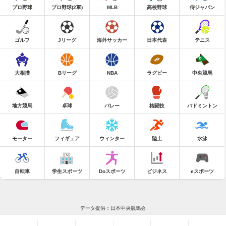
プロ野球
プロ野球(2軍)
MLB
高校野球
侍ジャパン
ゴルフ
Jリーグ
海外サッカー
日本代表
テニス
大相撲
Bリーグ
NBA
ラグビー
中央競馬
地方競馬
卓球
バレー
格闘技
バドミントン
モーター
フィギュア
ウィンター
陸上
水泳
自転車
学生スポーツ
Doスポーツ
ビジネス
eスポーツ
データ提供：日本中央競馬会