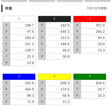
枠連
7/24 13:53更新
1
2
3
196.7
182.8
357.0
2
3
4
97.5
545.3
160.2
3
4
5
283.4
212.5
93.4
4
5
6
167.2
249.6
24.0
5
6
7
139.7
46.8
13.3
6
7
8
22.0
30.8
7
8
13.6
8
4
5
6
342.8
508.3
604.6
5
5
6
344.5
174.5
23.7
6
6
7
98.3
50.9
15.3
7
7
8
71.9
37.2
8
8