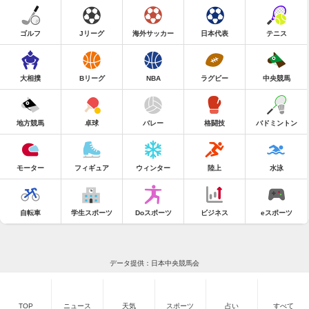
ゴルフ
Jリーグ
海外サッカー
日本代表
テニス
大相撲
Bリーグ
NBA
ラグビー
中央競馬
地方競馬
卓球
バレー
格闘技
バドミントン
モーター
フィギュア
ウィンター
陸上
水泳
自転車
学生スポーツ
Doスポーツ
ビジネス
eスポーツ
データ提供：日本中央競馬会
TOP
ニュース
天気
スポーツ
占い
すべて