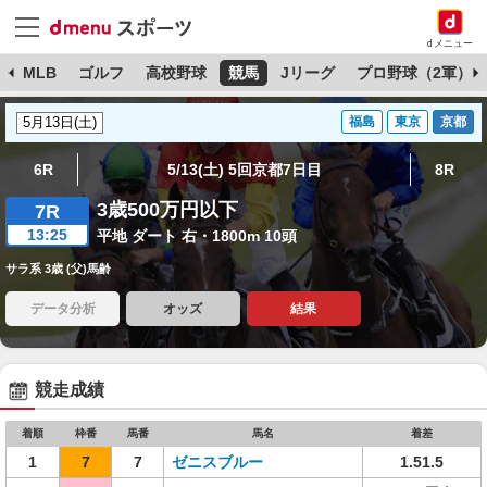
dメニュー
球
MLB
ゴルフ
高校野球
競馬
Jリーグ
プロ野球（2軍）
福島
東京
京都
6R
5/13(土) 5回京都7日目
8R
3歳500万円以下
7R
13:25
平地 ダート 右・1800m 10頭
サラ系 3歳 (父)馬齢
データ分析
オッズ
結果
競走成績
着順
枠番
馬番
馬名
着差
1
7
7
ゼニスブルー
1.51.5