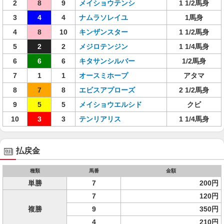
2
8
9
メイショウテンシ
1 1/2馬身
3
4
4
ナムラソレイユ
1馬身
4
8
10
キンザンスター
1 1/2馬身
5
2
2
メジロテンジン
1 1/4馬身
6
6
6
キタサンシルバー
1/2馬身
7
1
1
オースミホープ
アタマ
8
7
8
エビスアプローズ
2 1/2馬身
9
5
5
メイショウエルシド
クビ
10
3
3
テンリアリス
1 1/4馬身
払戻金
種類
馬番
金額
単勝
7
200円
7
120円
複勝
9
350円
4
210円