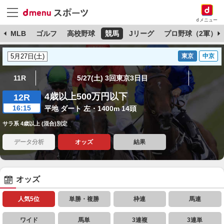
dメニュー
球
MLB
ゴルフ
高校野球
競馬
Jリーグ
プロ野球（2軍）
東京
中京
11R
5/27(土) 3回東京3日目
4歳以上500万円以下
12R
16:15
平地 ダート 左・1400m 14頭
サラ系 4歳以上 (混合)別定
データ分析
オッズ
結果
オッズ
人気5位
単勝・複勝
枠連
馬連
ワイド
馬単
3連複
3連単