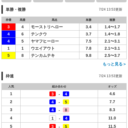
単勝・複勝
7/24 13:53更新
枠番
馬番
馬名
単勝
複勝
3
4
モーストリヘロー
3.4
1.4〜1.7
4
6
テンクウ
3.7
1.4〜1.8
4
5
ヤマフヒーロー
7.5
2.1〜3.1
1
1
ウエイアウト
7.8
2.1〜3.1
5
8
テンカムテキ
9.8
2.5〜3.7
もっと見る＞
枠連
7/24 13:53更新
人気
組み合わせ
オッズ
1
4.6
3
-
4
2
7.7
4
-
5
3
8.3
4
-
8
4
11.0
1
-
4
5
11.5
3
-
5