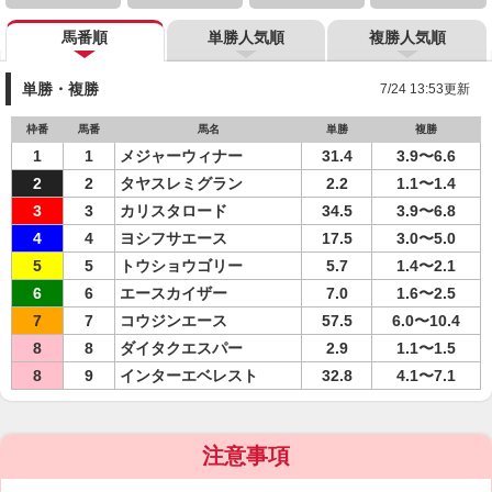
馬番順
単勝人気順
複勝人気順
単勝・複勝
7/24 13:53更新
枠番
馬番
馬名
単勝
複勝
1
1
メジャーウィナー
31.4
3.9〜6.6
2
2
タヤスレミグラン
2.2
1.1〜1.4
3
3
カリスタロード
34.5
3.9〜6.8
4
4
ヨシフサエース
17.5
3.0〜5.0
5
5
トウショウゴリー
5.7
1.4〜2.1
6
6
エースカイザー
7.0
1.6〜2.5
7
7
コウジンエース
57.5
6.0〜10.4
8
8
ダイタクエスパー
2.9
1.1〜1.5
8
9
インターエベレスト
32.8
4.1〜7.1
注意事項