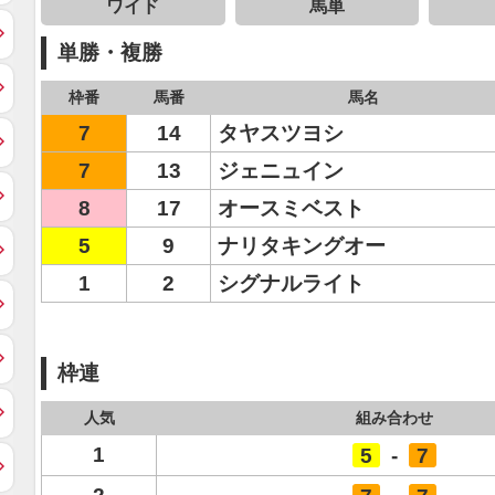
ワイド
馬単
単勝・複勝
枠番
馬番
馬名
7
14
タヤスツヨシ
7
13
ジェニュイン
8
17
オースミベスト
5
9
ナリタキングオー
1
2
シグナルライト
枠連
人気
組み合わせ
1
5
-
7