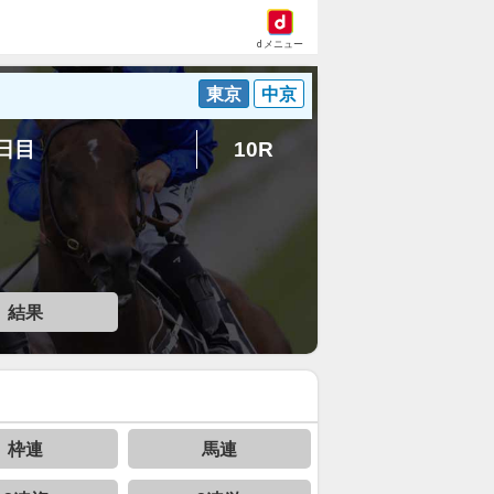
dメニュー
東京
中京
4日目
10R
結果
枠連
馬連