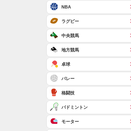
NBA
ラグビー
中央競馬
地方競馬
卓球
バレー
格闘技
バドミントン
モーター