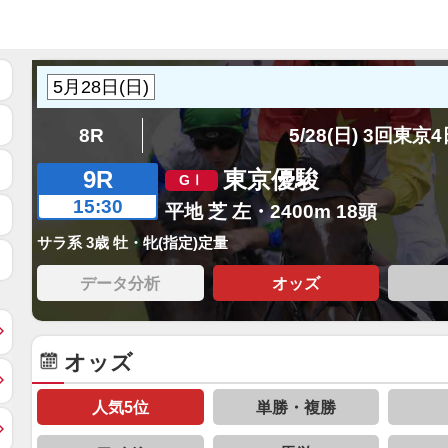
8R
5/28(日) 3回東京
9R
東京優駿
15:30
平地 芝 左・2400m 18頭
サラ系 3歳 牡・牝(指定)定量
データ分析
オッズ
オッズ
人気5位
単勝・複勝