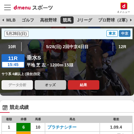
dメニュー
球
MLB
ゴルフ
高校野球
競馬
Jリーグ
プロ野球（2軍）
東京
中京
10R
5/28(日) 2回中京4日目
12R
垂水S
11R
15:45
平地 芝 左・1200m 15頭
サラ系 4歳以上 (混合)別定
データ分析
オッズ
結果
競走成績
着順
枠番
馬番
馬名
着差
1
6
10
プラチナシチー
1.09.4