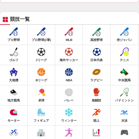
競技一覧
プロ野球
プロ野球(2軍)
MLB
高校野球
侍ジャパン
ゴルフ
Jリーグ
海外サッカー
日本代表
テニス
大相撲
Bリーグ
NBA
ラグビー
中央競馬
地方競馬
卓球
バレー
格闘技
バドミントン
モーター
フィギュア
ウィンター
陸上
水泳