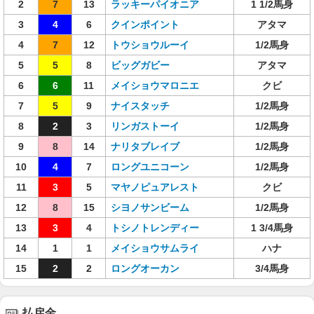
2
7
13
ラッキーパイオニア
1 1/2馬身
3
4
6
クインポイント
アタマ
4
7
12
トウショウルーイ
1/2馬身
5
5
8
ビッグガビー
アタマ
6
6
11
メイショウマロニエ
クビ
7
5
9
ナイスタッチ
1/2馬身
8
2
3
リンガストーイ
1/2馬身
9
8
14
ナリタブレイブ
1/2馬身
10
4
7
ロングユニコーン
1/2馬身
11
3
5
マヤノピュアレスト
クビ
12
8
15
シヨノサンビーム
1/2馬身
13
3
4
トシノトレンディー
1 3/4馬身
14
1
1
メイショウサムライ
ハナ
15
2
2
ロングオーカン
3/4馬身
払戻金