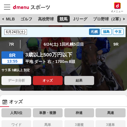
dメニュー
球
MLB
ゴルフ
高校野球
競馬
Jリーグ
プロ野球（2軍）
札幌
福島
中京
7R
6/24(土) 1回札幌5日目
9R
3歳以上500万円以下
8R
13:55
平地 ダート 右・1700m 8頭
サラ系 3歳以上 別定
データ分析
オッズ
結果
オッズ
人気5位
単勝・複勝
枠連
馬連
ワイド
馬単
3連複
3連単