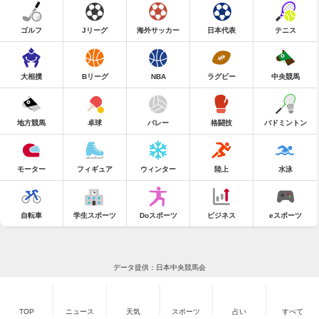
ゴルフ
Jリーグ
海外サッカー
日本代表
テニス
大相撲
Bリーグ
NBA
ラグビー
中央競馬
地方競馬
卓球
バレー
格闘技
バドミントン
モーター
フィギュア
ウィンター
陸上
水泳
自転車
学生スポーツ
Doスポーツ
ビジネス
eスポーツ
データ提供：日本中央競馬会
TOP
ニュース
天気
スポーツ
占い
すべて