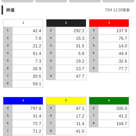
枠連
7/24 12:20更新
1
2
3
42.4
292.2
137.9
1
2
3
7.8
15.3
76.7
2
3
4
21.2
31.5
14.0
3
4
5
51.4
5.8
44.4
4
5
6
7.3
19.2
32.6
5
6
7
26.9
13.7
77.7
6
7
8
20.5
47.7
7
8
59.1
8
4
5
6
797.8
47.1
205.0
4
5
6
31.4
17.2
41.2
5
6
7
72.7
11.4
104.7
6
7
8
71.2
41.5
7
8