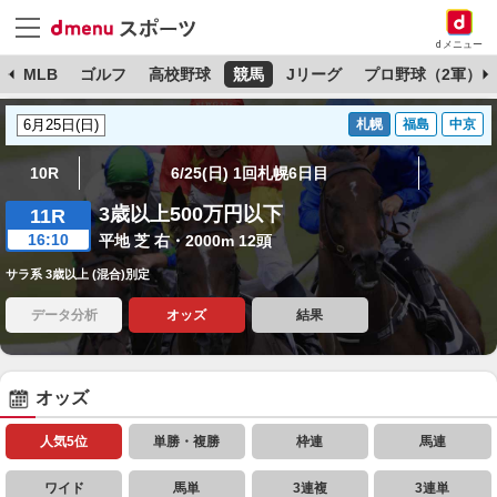
dメニュー
球
MLB
ゴルフ
高校野球
競馬
Jリーグ
プロ野球（2軍）
札幌
福島
中京
10R
6/25(日) 1回札幌6日目
3歳以上500万円以下
11R
16:10
平地 芝 右・2000m 12頭
サラ系 3歳以上 (混合)別定
データ分析
オッズ
結果
オッズ
人気5位
単勝・複勝
枠連
馬連
ワイド
馬単
3連複
3連単