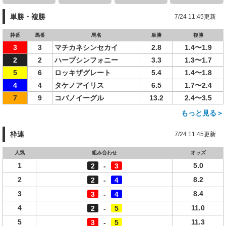
単勝・複勝
7/24 11:45更新
枠番
馬番
馬名
単勝
複勝
3
3
マチカネシンセカイ
2.8
1.4〜1.9
2
2
ハープシンフォニー
3.3
1.3〜1.7
5
6
ロッキザグレート
5.4
1.4〜1.8
4
4
タケノアイリス
6.5
1.7〜2.4
7
9
コバノイーグル
13.2
2.4〜3.5
もっと見る＞
枠連
7/24 11:45更新
人気
組み合わせ
オッズ
1
5.0
2
-
3
2
8.2
2
-
4
3
8.4
3
-
4
4
11.0
2
-
5
5
11.3
3
-
5