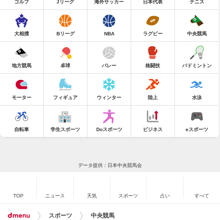
ゴルフ
Jリーグ
海外サッカー
日本代表
テニス
大相撲
Bリーグ
NBA
ラグビー
中央競馬
地方競馬
卓球
バレー
格闘技
バドミントン
モーター
フィギュア
ウィンター
陸上
水泳
自転車
学生スポーツ
Doスポーツ
ビジネス
eスポーツ
データ提供：日本中央競馬会
TOP
ニュース
天気
スポーツ
占い
すべて
スポーツ
中央競馬