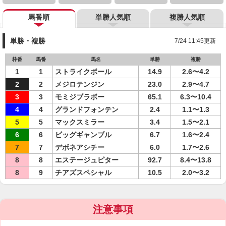
馬番順
単勝人気順
複勝人気順
単勝・複勝
7/24 11:45更新
枠番
馬番
馬名
単勝
複勝
1
1
ストライクボール
14.9
2.6〜4.2
2
2
メジロテンジン
23.0
2.9〜4.7
3
3
モミジブラボー
65.1
6.3〜10.4
4
4
グランドフォンテン
2.4
1.1〜1.3
5
5
マックスミラー
3.4
1.5〜2.1
6
6
ビッグギャンブル
6.7
1.6〜2.4
7
7
デボネアシチー
6.0
1.7〜2.6
8
8
エステージュピター
92.7
8.4〜13.8
8
9
チアズスペシャル
10.5
2.0〜3.2
注意事項