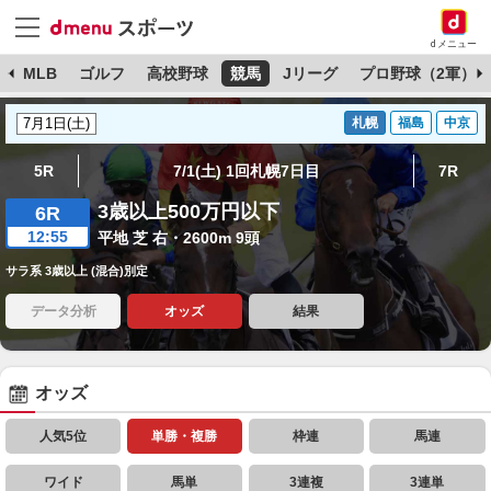
dメニュー
球
MLB
ゴルフ
高校野球
競馬
Jリーグ
プロ野球（2軍）
札幌
福島
中京
5R
7/1(土) 1回札幌7日目
7R
3歳以上500万円以下
6R
12:55
平地 芝 右・2600m 9頭
サラ系 3歳以上 (混合)別定
データ分析
オッズ
結果
オッズ
人気5位
単勝・複勝
枠連
馬連
ワイド
馬単
3連複
3連単