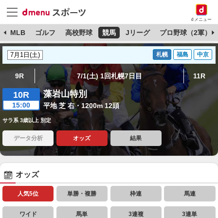
dメニュー
球
MLB
ゴルフ
高校野球
競馬
Jリーグ
プロ野球（2軍）
札幌
福島
中京
9R
7/1(土) 1回札幌7日目
11R
藻岩山特別
10R
15:00
平地 芝 右・1200m 12頭
サラ系 3歳以上 別定
データ分析
オッズ
結果
オッズ
人気5位
単勝・複勝
枠連
馬連
ワイド
馬単
3連複
3連単