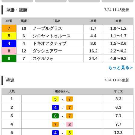
単勝・複勝
7/24 11:45更新
枠番
馬番
馬名
単勝
複勝
7
10
ノーブルグラス
1.7
1.0〜1.2
5
6
シロヤマトゥルース
4.4
1.1〜1.7
4
4
トキオアクティブ
8.0
1.5〜2.6
8
12
ダッシュアワー
16.2
2.2〜4.2
6
7
スケルツォ
24.4
4.6〜9.3
もっと見る＞
枠連
7/24 11:45更新
人気
組み合わせ
オッズ
1
3.3
5
-
7
2
6.3
4
-
7
3
7.1
6
-
7
4
7.7
7
-
8
5
12.3
4
-
5