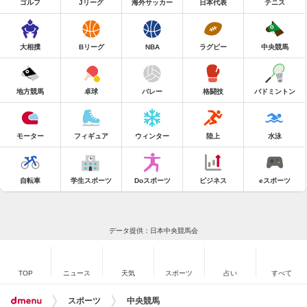
ゴルフ
Jリーグ
海外サッカー
日本代表
テニス
大相撲
Bリーグ
NBA
ラグビー
中央競馬
地方競馬
卓球
バレー
格闘技
バドミントン
モーター
フィギュア
ウィンター
陸上
水泳
自転車
学生スポーツ
Doスポーツ
ビジネス
eスポーツ
データ提供：日本中央競馬会
TOP
ニュース
天気
スポーツ
占い
すべて
スポーツ
中央競馬