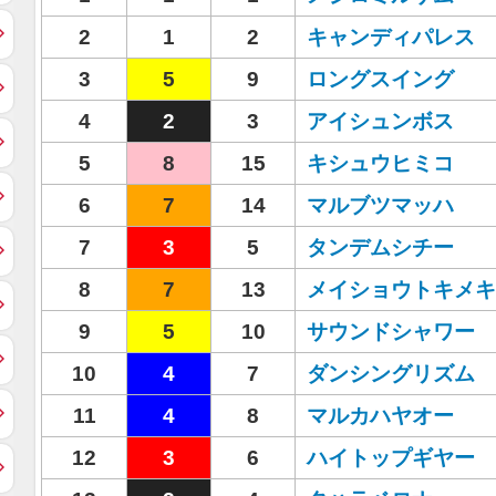
2
1
2
キャンディパレス
3
5
9
ロングスイング
4
2
3
アイシュンボス
5
8
15
キシュウヒミコ
6
7
14
マルブツマッハ
7
3
5
タンデムシチー
8
7
13
メイショウトキメキ
9
5
10
サウンドシャワー
10
4
7
ダンシングリズム
11
4
8
マルカハヤオー
12
3
6
ハイトップギヤー