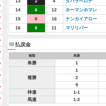
13
2
4
タハラベロナ
14
6
12
ホーマンホマレ
15
8
16
ナンカイアロー
16
6
11
マリリバー
払戻金
種類
馬番
単勝
1
1
複勝
2
9
枠連
1-1
馬連
1-2