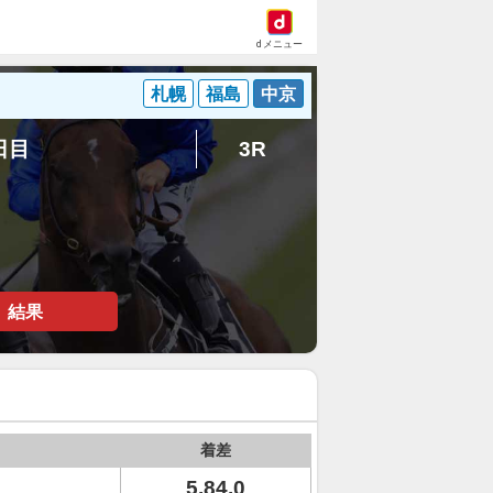
dメニュー
札幌
福島
中京
5日目
3R
結果
着差
5.84.0