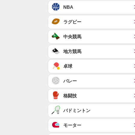
NBA
ラグビー
中央競馬
地方競馬
卓球
バレー
格闘技
バドミントン
モーター