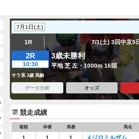
1R
7/1(土) 3回中京
2R
3歳未勝利
10:30
平地 芝 左・1000m 16頭
サラ系 3歳 馬齢
データ分析
オッズ
競走成績
着順
枠番
馬番
馬名
1
1
1
メジロミルザム