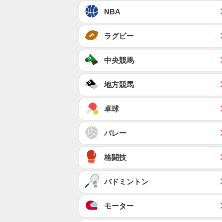
NBA
ラグビー
中央競馬
地方競馬
卓球
バレー
格闘技
バドミントン
モーター