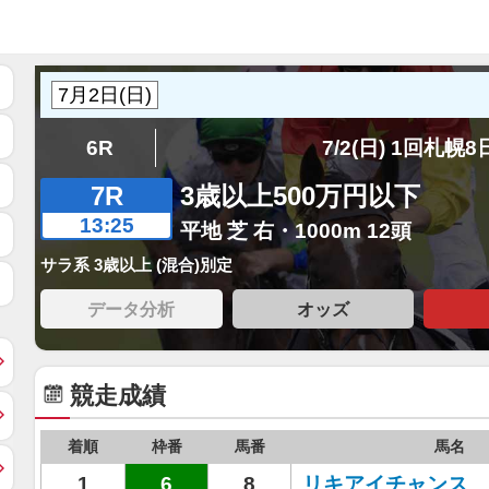
6R
7/2(日) 1回札幌
7R
3歳以上500万円以下
13:25
平地 芝 右・1000m 12頭
サラ系 3歳以上 (混合)別定
データ分析
オッズ
競走成績
着順
枠番
馬番
馬名
1
6
8
リキアイチャンス