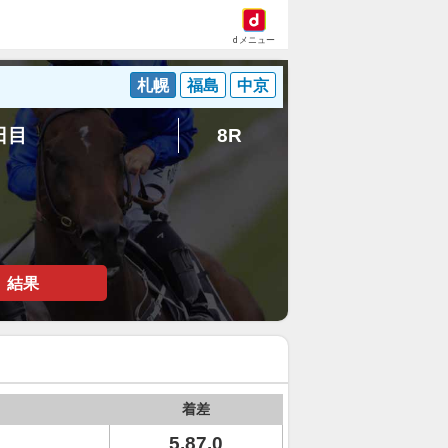
dメニュー
札幌
福島
中京
8日目
8R
結果
着差
5.87.0