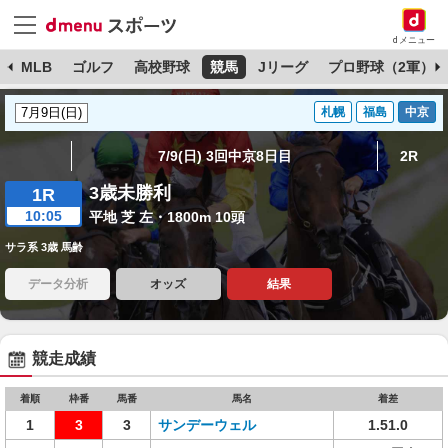
dメニュー
球
MLB
ゴルフ
高校野球
競馬
Jリーグ
プロ野球（2軍）
札幌
福島
中京
7/9(日) 3回中京8日目
2R
3歳未勝利
1R
10:05
平地 芝 左・1800m 10頭
サラ系 3歳 馬齢
データ分析
オッズ
結果
競走成績
着順
枠番
馬番
馬名
着差
1
3
3
サンデーウェル
1.51.0