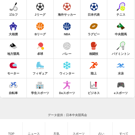
ゴルフ
Jリーグ
海外サッカー
日本代表
テニス
大相撲
Bリーグ
NBA
ラグビー
中央競馬
地方競馬
卓球
バレー
格闘技
バドミントン
モーター
フィギュア
ウィンター
陸上
水泳
自転車
学生スポーツ
Doスポーツ
ビジネス
eスポーツ
データ提供：日本中央競馬会
TOP
ニュース
天気
スポーツ
占い
すべて