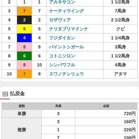
2
1
1
アカネサコン
1 1/2馬身
3
7
7
ケーティウイング
7馬身
4
2
2
ロザヴィア
2 1/2馬身
5
5
5
ナリタプリマドンナ
クビ
6
4
4
フジダイカン
1 1/4馬身
7
8
9
パイントシガール
3馬身
8
6
6
コトニソロン
1 1/2馬身
9
8
10
シンパワフル
4馬身
10
7
8
スワノテンリュウ
アタマ
払戻金
種類
馬番
金額
単勝
3
720円
3
160円
複勝
1
220円
7
100円