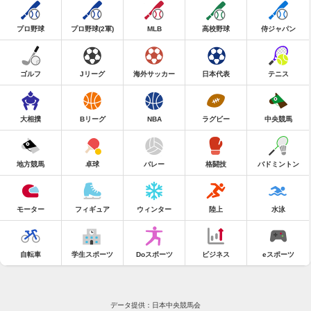
プロ野球
プロ野球(2軍)
MLB
高校野球
侍ジャパン
ゴルフ
Jリーグ
海外サッカー
日本代表
テニス
大相撲
Bリーグ
NBA
ラグビー
中央競馬
地方競馬
卓球
バレー
格闘技
バドミントン
モーター
フィギュア
ウィンター
陸上
水泳
自転車
学生スポーツ
Doスポーツ
ビジネス
eスポーツ
データ提供：日本中央競馬会