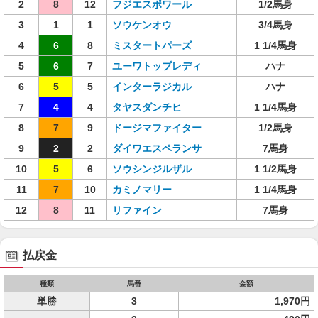
2
8
12
フジエスポワール
1/2馬身
3
1
1
ソウケンオウ
3/4馬身
4
6
8
ミスタートパーズ
1 1/4馬身
5
6
7
ユーワトップレディ
ハナ
6
5
5
インターラジカル
ハナ
7
4
4
タヤスダンチヒ
1 1/4馬身
8
7
9
ドージマファイター
1/2馬身
9
2
2
ダイワエスペランサ
7馬身
10
5
6
ソウシンジルザル
1 1/2馬身
11
7
10
カミノマリー
1 1/4馬身
12
8
11
リファイン
7馬身
払戻金
種類
馬番
金額
単勝
3
1,970円