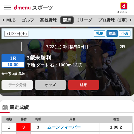
dメニュー
球
MLB
ゴルフ
高校野球
競馬
Jリーグ
プロ野球（2軍）
札幌
福島
小倉
7/22(土) 3回福島3日目
2R
3歳未勝利
1R
10:00
平地 ダート 右・1000m 12頭
サラ系 3歳 馬齢
データ分析
オッズ
結果
競走成績
着順
枠番
馬番
馬名
着差
1
3
3
ムーンフィーバー
1.00.2