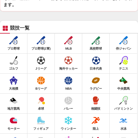
ます。
競技一覧
プロ野球
プロ野球(2軍)
MLB
高校野球
侍ジャパン
ゴルフ
Jリーグ
海外サッカー
日本代表
テニス
大相撲
Bリーグ
NBA
ラグビー
中央競馬
地方競馬
卓球
バレー
格闘技
バドミントン
モーター
フィギュア
ウィンター
陸上
水泳