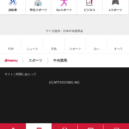
自転車
学生スポーツ
Doスポーツ
ビジネス
eスポーツ
データ提供：日本中央競馬会
TOP
ニュース
天気
スポーツ
占い
すべて
スポーツ
中央競馬
サイトご利用にあたって
(C) NTT DOCOMO, INC.