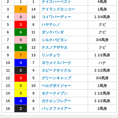
2
1
1
ナイスハーベスト
4馬身
3
7
14
アイランドロッコー
1馬身
4
8
16
コイワバーディー
1 3/4馬身
5
3
6
ハヤテシノ
クビ
6
6
11
ダンケバンダ
クビ
7
8
15
シルクパピヨン
3/4馬身
8
6
12
ナスノアザヤカ
クビ
9
7
13
リンチュウ
1 1/2馬身
10
4
7
ヨウメイスパーク
ハナ
11
2
4
スピードサイクル
3 1/2馬身
12
3
5
グリーンキャップ
3/4馬身
13
5
10
ベルグボイジャー
1馬身
14
5
9
モナークイブン
1 1/2馬身
15
4
8
ガクエンフレアー
3 1/2馬身
16
2
3
バックファイアー
2馬身