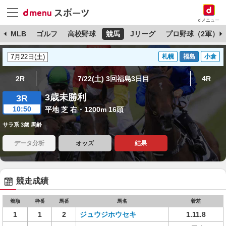
dメニュー
球
MLB
ゴルフ
高校野球
競馬
Jリーグ
プロ野球（2軍）
札幌
福島
小倉
2R
7/22(土) 3回福島3日目
4R
3歳未勝利
3R
10:50
平地 芝 右・1200m 16頭
サラ系 3歳 馬齢
データ分析
オッズ
結果
競走成績
着順
枠番
馬番
馬名
着差
1
1
2
ジュウジホウセキ
1.11.8