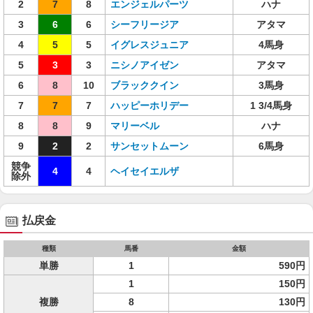
2
7
8
エンジェルパーツ
ハナ
3
6
6
シーフリージア
アタマ
4
5
5
イグレスジュニア
4馬身
5
3
3
ニシノアイゼン
アタマ
6
8
10
ブラッククイン
3馬身
7
7
7
ハッピーホリデー
1 3/4馬身
8
8
9
マリーベル
ハナ
9
2
2
サンセットムーン
6馬身
競争
4
4
ヘイセイエルザ
除外
払戻金
種類
馬番
金額
単勝
1
590円
1
150円
複勝
8
130円