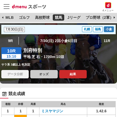
dメニュー
球
MLB
ゴルフ
高校野球
競馬
Jリーグ
プロ野球（2軍）
札幌
福島
小倉
9R
7/30(日) 2回小倉6日目
11R
別府特別
10R
15:10
平地 芝 右・1700m 10頭
サラ系 3歳以上 牝別定
データ分析
オッズ
結果
競走成績
着順
枠番
馬番
馬名
着差
1
1
1
ミスヤマジン
1.42.6