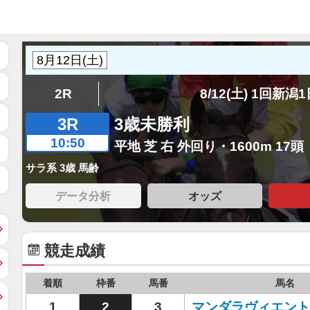
2R
8/12(土) 1回新潟
3R
3歳未勝利
10:50
平地 芝 右 外回り・1600m 17頭
サラ系 3歳 馬齢
データ分析
オッズ
競走成績
着順
枠番
馬番
馬名
1
2
3
マンダラヴィエント