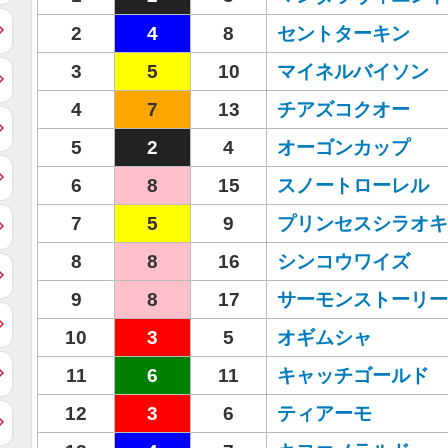
2
4
8
セントターキン
3
5
10
マイネルバイソン
4
7
13
チアズコクオー
5
2
4
オーゴンカップ
6
8
15
スノートローレル
7
5
9
プリンセスシラオキ
8
8
16
シンコウワイズ
9
8
17
サーモンストーリー
10
3
5
オギムシャ
11
6
11
キャッチゴールド
12
3
6
ティアーモ