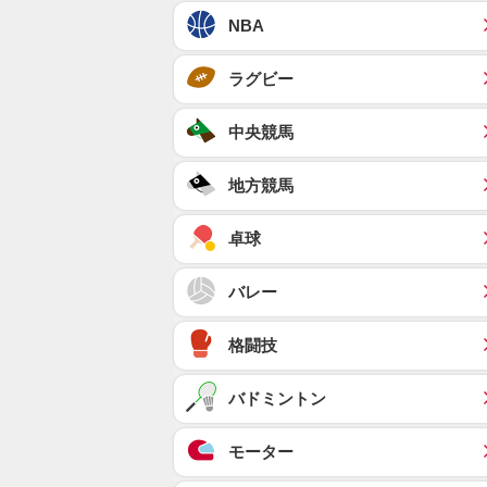
NBA
ラグビー
中央競馬
地方競馬
卓球
バレー
格闘技
バドミントン
モーター