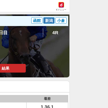
dメニュー
函館
新潟
小倉
1日目
4R
結果
着差
1.36.1