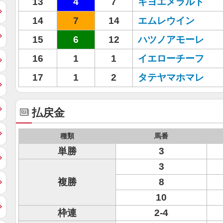
13
4
7
キヨエメラルド
14
7
14
エムレウイン
15
6
12
ハツノアモーレ
16
1
1
イエローチーフ
17
1
2
タテヤマホマレ
払戻金
種類
馬番
単勝
3
3
複勝
8
10
枠連
2-4