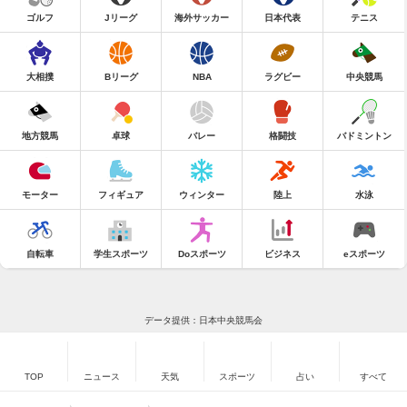
ゴルフ
Jリーグ
海外サッカー
日本代表
テニス
大相撲
Bリーグ
NBA
ラグビー
中央競馬
地方競馬
卓球
バレー
格闘技
バドミントン
モーター
フィギュア
ウィンター
陸上
水泳
自転車
学生スポーツ
Doスポーツ
ビジネス
eスポーツ
データ提供：日本中央競馬会
TOP
ニュース
天気
スポーツ
占い
すべて