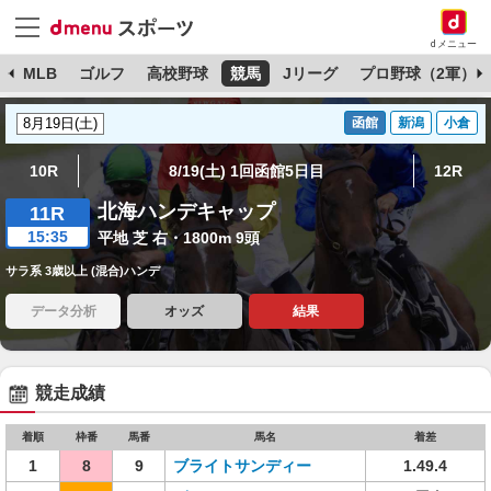
dメニュー
球
MLB
ゴルフ
高校野球
競馬
Jリーグ
プロ野球（2軍）
函館
新潟
小倉
10R
8/19(土) 1回函館5日目
12R
北海ハンデキャップ
11R
15:35
平地 芝 右・1800m 9頭
サラ系 3歳以上 (混合)ハンデ
データ分析
オッズ
結果
競走成績
着順
枠番
馬番
馬名
着差
1
8
9
ブライトサンディー
1.49.4