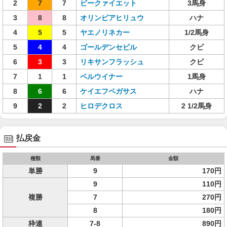
2
7
7
ビークァイエット
3馬身
3
8
8
オリンピアヒリュウ
ハナ
4
5
5
ヤエノリネカー
1/2馬身
5
4
4
ゴールデンセビル
クビ
6
3
3
リキサンフラッシュ
クビ
7
1
1
ベルウイナー
1馬身
8
6
6
ケイエフペガサス
ハナ
9
2
2
ヒロデクロス
2 1/2馬身
払戻金
種類
馬番
金額
単勝
9
170円
9
110円
複勝
7
270円
8
180円
枠連
7-8
890円