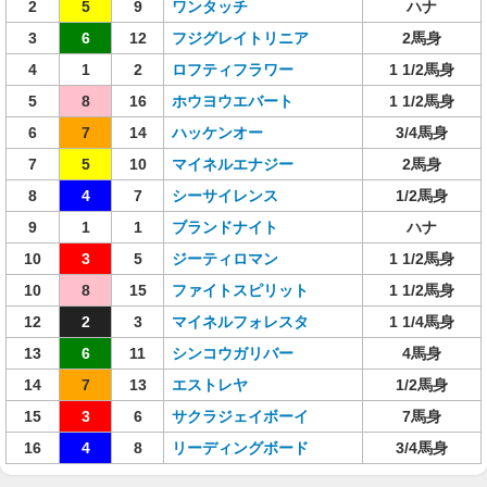
2
5
9
ワンタッチ
ハナ
3
6
12
フジグレイトリニア
2馬身
4
1
2
ロフティフラワー
1 1/2馬身
5
8
16
ホウヨウエバート
1 1/2馬身
6
7
14
ハッケンオー
3/4馬身
7
5
10
マイネルエナジー
2馬身
8
4
7
シーサイレンス
1/2馬身
9
1
1
ブランドナイト
ハナ
10
3
5
ジーティロマン
1 1/2馬身
10
8
15
ファイトスピリット
1 1/2馬身
12
2
3
マイネルフォレスタ
1 1/4馬身
13
6
11
シンコウガリバー
4馬身
14
7
13
エストレヤ
1/2馬身
15
3
6
サクラジェイボーイ
7馬身
16
4
8
リーディングボード
3/4馬身