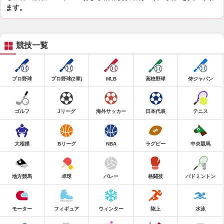
ます。
競技一覧
プロ野球
プロ野球(2軍)
MLB
高校野球
侍ジャパン
ゴルフ
Jリーグ
海外サッカー
日本代表
テニス
大相撲
Bリーグ
NBA
ラグビー
中央競馬
地方競馬
卓球
バレー
格闘技
バドミントン
モーター
フィギュア
ウィンター
陸上
水泳