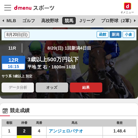
dメニュー
球
MLB
ゴルフ
高校野球
競馬
Jリーグ
プロ野球（2軍）
函館
新潟
小倉
11R
8/20(日) 1回新潟4日目
3歳以上500万円以下
12R
16:15
平地 芝 右・1800m 16頭
サラ系 3歳以上 別定
データ分析
オッズ
結果
競走成績
着順
枠番
馬番
馬名
着差
1
2
4
アンジェロパテオ
1.48.4