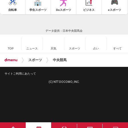
自転車
学生スポーツ
Doスポーツ
ビジネス
eスポーツ
データ提供：日本中央競馬会
TOP
ニュース
天気
スポーツ
占い
すべて
スポーツ
中央競馬
サイトご利用にあたって
(C) NTT DOCOMO, INC.