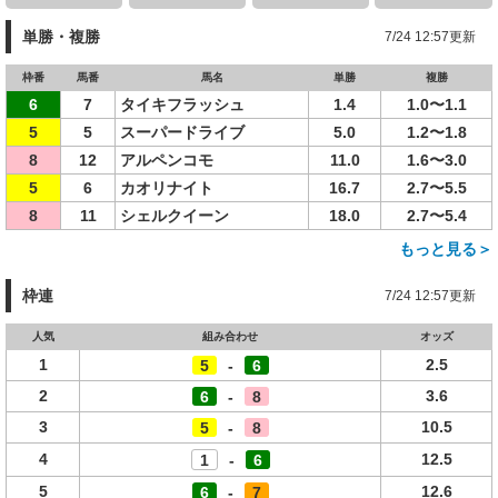
単勝・複勝
7/24 12:57更新
枠番
馬番
馬名
単勝
複勝
6
7
タイキフラッシュ
1.4
1.0〜1.1
5
5
スーパードライブ
5.0
1.2〜1.8
8
12
アルペンコモ
11.0
1.6〜3.0
5
6
カオリナイト
16.7
2.7〜5.5
8
11
シェルクイーン
18.0
2.7〜5.4
もっと見る＞
枠連
7/24 12:57更新
人気
組み合わせ
オッズ
1
2.5
5
-
6
2
3.6
6
-
8
3
10.5
5
-
8
4
12.5
1
-
6
5
12.6
6
-
7