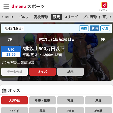
dメニュー
球
MLB
ゴルフ
高校野球
競馬
Jリーグ
プロ野球（2軍）
函館
新潟
小倉
7R
8/27(日) 1回新潟6日目
9R
3歳以上500万円以下
8R
13:55
平地 芝 右・1200m 12頭
サラ系 3歳以上 (混合)別定
データ分析
オッズ
結果
オッズ
人気5位
単勝・複勝
枠連
馬連
ワイド
馬単
3連複
3連単