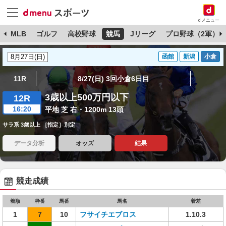
dメニュー
球
MLB
ゴルフ
高校野球
競馬
Jリーグ
プロ野球（2軍）
函館
新潟
小倉
11R
8/27(日) 3回小倉6日目
3歳以上500万円以下
12R
16:20
平地 芝 右・1200m 13頭
サラ系 3歳以上 ［指定］別定
データ分析
オッズ
結果
競走成績
着順
枠番
馬番
馬名
着差
1
7
10
フサイチエブロス
1.10.3