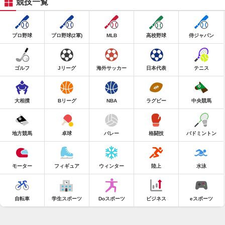
競技一覧
プロ野球
プロ野球(2軍)
MLB
高校野球
侍ジャパン
ゴルフ
Jリーグ
海外サッカー
日本代表
テニス
大相撲
Bリーグ
NBA
ラグビー
中央競馬
地方競馬
卓球
バレー
格闘技
バドミントン
モーター
フィギュア
ウィンター
陸上
水泳
自転車
学生スポーツ
Doスポーツ
ビジネス
eスポーツ