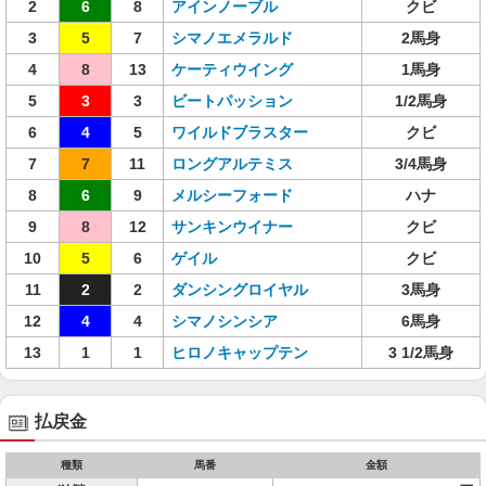
2
6
8
アインノーブル
クビ
3
5
7
シマノエメラルド
2馬身
4
8
13
ケーティウイング
1馬身
5
3
3
ビートパッション
1/2馬身
6
4
5
ワイルドブラスター
クビ
7
7
11
ロングアルテミス
3/4馬身
8
6
9
メルシーフォード
ハナ
9
8
12
サンキンウイナー
クビ
10
5
6
ゲイル
クビ
11
2
2
ダンシングロイヤル
3馬身
12
4
4
シマノシンシア
6馬身
13
1
1
ヒロノキャップテン
3 1/2馬身
払戻金
種類
馬番
金額