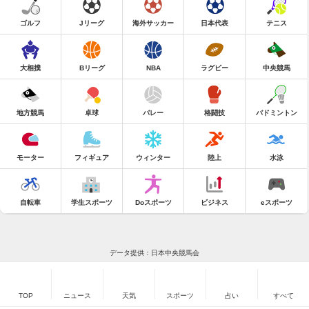
ゴルフ
Jリーグ
海外サッカー
日本代表
テニス
大相撲
Bリーグ
NBA
ラグビー
中央競馬
地方競馬
卓球
バレー
格闘技
バドミントン
モーター
フィギュア
ウィンター
陸上
水泳
自転車
学生スポーツ
Doスポーツ
ビジネス
eスポーツ
データ提供：日本中央競馬会
TOP
ニュース
天気
スポーツ
占い
すべて