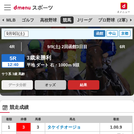
dメニュー
球
MLB
ゴルフ
高校野球
競馬
Jリーグ
プロ野球（2軍）
函館
中山
京都
4R
9/9(土) 2回函館3日目
6R
3歳未勝利
5R
12:40
平地 ダート 右・1000m 9頭
サラ系 3歳 馬齢
データ分析
オッズ
結果
競走成績
着順
枠番
馬番
馬名
着差
1
3
3
タケイチオージョ
1.00.9