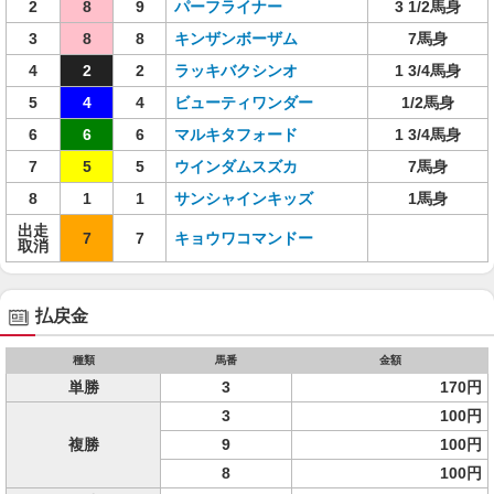
2
8
9
パーフライナー
3 1/2馬身
3
8
8
キンザンボーザム
7馬身
4
2
2
ラッキバクシンオ
1 3/4馬身
5
4
4
ビューティワンダー
1/2馬身
6
6
6
マルキタフォード
1 3/4馬身
7
5
5
ウインダムスズカ
7馬身
8
1
1
サンシャインキッズ
1馬身
出走
7
7
キョウワコマンドー
取消
払戻金
種類
馬番
金額
単勝
3
170円
3
100円
複勝
9
100円
8
100円