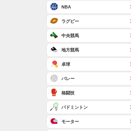
NBA
ラグビー
中央競馬
地方競馬
卓球
バレー
格闘技
バドミントン
モーター