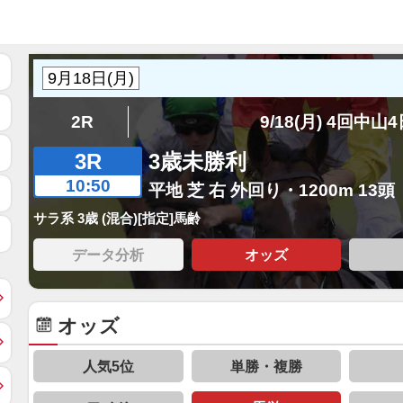
2R
9/18(月) 4回中山
3R
3歳未勝利
10:50
平地 芝 右 外回り・1200m 13頭
サラ系 3歳 (混合)[指定]馬齢
データ分析
オッズ
オッズ
人気5位
単勝・複勝