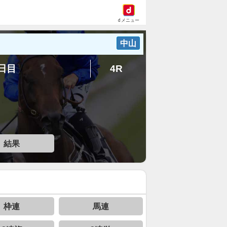
dメニュー
中山
4日目
4R
結果
枠連
馬連