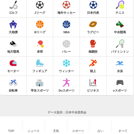
ゴルフ
Jリーグ
海外サッカー
日本代表
テニス
大相撲
Bリーグ
NBA
ラグビー
中央競馬
地方競馬
卓球
バレー
格闘技
バドミントン
モーター
フィギュア
ウィンター
陸上
水泳
自転車
学生スポーツ
Doスポーツ
ビジネス
eスポーツ
データ提供：日本中央競馬会
TOP
ニュース
天気
スポーツ
占い
すべて