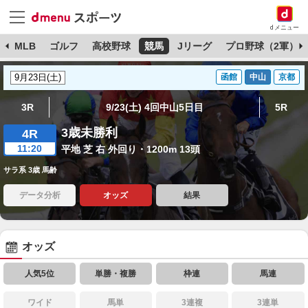
dメニュー
球
MLB
ゴルフ
高校野球
競馬
Jリーグ
プロ野球（2軍）
函館
中山
京都
3R
9/23(土) 4回中山5日目
5R
3歳未勝利
4R
11:20
平地 芝 右 外回り・1200m 13頭
サラ系 3歳 馬齢
データ分析
オッズ
結果
オッズ
人気5位
単勝・複勝
枠連
馬連
ワイド
馬単
3連複
3連単