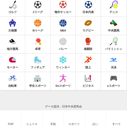
ゴルフ
Jリーグ
海外サッカー
日本代表
テニス
大相撲
Bリーグ
NBA
ラグビー
中央競馬
地方競馬
卓球
バレー
格闘技
バドミントン
モーター
フィギュア
ウィンター
陸上
水泳
自転車
学生スポーツ
Doスポーツ
ビジネス
eスポーツ
データ提供：日本中央競馬会
TOP
ニュース
天気
スポーツ
占い
すべて