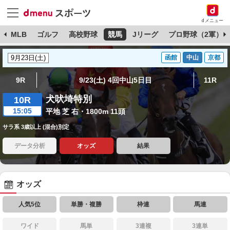
dメニュー
球
MLB
ゴルフ
高校野球
競馬
Jリーグ
プロ野球（2軍）
函館
中山
京都
9R
9/23(土) 4回中山5日目
11R
犬吠埼特別
10R
15:05
平地 芝 右・1800m 11頭
サラ系 3歳以上 (混合)別定
データ分析
オッズ
結果
オッズ
人気5位
単勝・複勝
枠連
馬連
ワイド
馬単
3連複
3連単